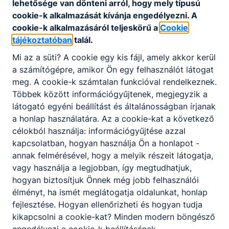
lehetősége van dönteni arról, hogy mely típusú
cookie-k alkalmazását kívánja engedélyezni.
A
cookie-k alkalmazásáról teljeskörű a
Cookie
tájékoztatóban
talál.
Mi az a süti?
A cookie egy kis fájl, amely akkor kerül
a számítógépre, amikor Ön egy felhasználót látogat
meg.
A cookie-k számtalan funkcióval rendelkeznek.
Többek között információgyűjtenek, megjegyzik a
látogató egyéni beállítást és általánosságban írjanak
a honlap használatára.
Az a cookie-kat a következő
célokból használja: információgyűjtése azzal
kapcsolatban, hogyan használja Ön a honlapot -
Képzési kínálat felnőttek részére 2026/2027.
annak felmérésével, hogy a melyik részeit látogatja,
tanév
vagy használja a legjobban, így megtudhatjuk,
hogyan biztosítjuk Önnek még jobb felhasználói
Iskolánk felnőttek részére az alábbi képzéseket hirdeti
meg a 2026/2027. tanévre
élményt, ha ismét meglátogatja oldalunkat, honlap
fejlesztése.
Hogyan ellenőrizheti és hogyan tudja
2026. júl. 18.
KH
kikapcsolni a cookie-kat?
Minden modern böngésző
engedélyezi a cookie-k beállításának