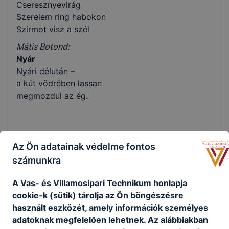
Cseresznyevirág
Szerelem ring habokon
Szirmot visz a szél
Mátis Botond:
Nyár
Nyári délután –
a kút vödrében lassan
megmozdul az ég.
Az Ön adatainak védelme fontos
Megosztás
számunkra
A Vas- és Villamosipari Technikum honlapja
cookie-k (sütik) tárolja az Ön böngészésre
használt eszközét, amely információk személyes
KAPCSOLÓDÓ HÍREK
adatoknak megfelelően lehetnek.
Az alábbiakban