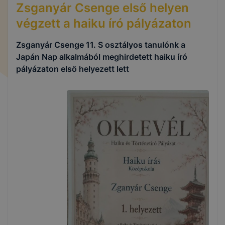
Zsganyár Csenge első helyen
végzett a haiku író pályázaton
Zsganyár Csenge 11. S osztályos tanulónk a
Japán Nap alkalmából meghirdetett haiku író
pályázaton első helyezett lett