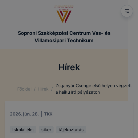
Soproni Szakképzési Centrum Vas- és
Villamosipari Technikum
Hírek
Zsganyár Csenge első helyen végzett
/
/
Főoldal
Hírek
a haiku író pályázaton
2026. jún. 28.
TKK
Iskolai élet
siker
tájékoztatás