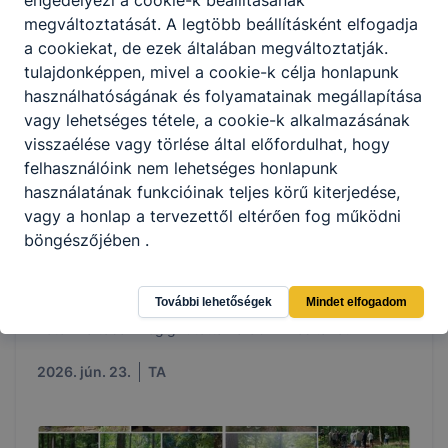
megváltoztatását.
A legtöbb beállításként elfogadja
a cookiekat,
de ezek általában megváltoztatják.
tulajdonképpen, mivel a cookie-k célja honlapunk
használhatóságának és folyamatainak megállapítása
vagy lehetséges tétele, a cookie-k alkalmazásának
visszaélése vagy törlése által előfordulhat, hogy
felhasználóink ​​nem lehetséges honlapunk
használatának funkcióinak teljes körű kiterjedése,
vagy a honlap a tervezettől eltérően fog működni
böngészőjében .
Vas-Villa'-s tanári csapat futott a Hűségkörön
További lehetőségek
Mindet elfogadom
Összeálltak iskolánk tanárai a Hűségkörre szombaton, és
heten váltóban végig futották a 86 km-es távot.
2026. jún. 23.
TA