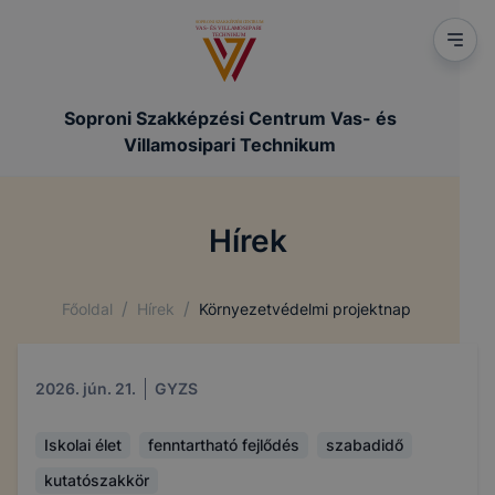
Soproni Szakképzési Centrum Vas- és
Villamosipari Technikum
Hírek
/
/
Főoldal
Hírek
Környezetvédelmi projektnap
2026. jún. 21.
GYZS
Iskolai élet
fenntartható fejlődés
szabadidő
kutatószakkör