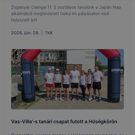
Zsganyár Csenge 11. S osztályos tanulónk a Japán Nap
alkalmából meghirdetett haiku író pályázaton első
helyezett lett
2026. jún. 28.
TKK
Vas-Villa'-s tanári csapat futott a Hűségkörön