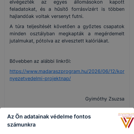
elvégezték az egyes állomásokon kapott
feladatokat, és a hűsítő forrásvízért is többen
hajlandóak voltak versenyt futni.
A túra teljesítését követően a győztes csapatok
minden osztályban megkapták a megérdemelt
jutalmukat, pótolva az elvesztett kalóriákat.
Bővebben az alábbi linkről:
https://www.madaraszprogram.hu/2026/06/12/kor
nyezetvedelmi-projektnap/
Gyimóthy Zsuzsa
Az Ön adatainak védelme fontos
számunkra