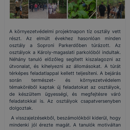
A környezetvédelmi projektnapon tíz osztály vett
részt. Az elmúlt évekhez hasonlóan minden
osztály a Soproni Parkerdőben túrázott. Az
osztályok a Károly-magaslati parkolóból indultak.
Néhány tanuló előzőleg segített kiszalagozni az
útvonalat, és kihelyezni az állomásokat. A túrát
térképes feladatlappal kellett teljesíteni. A bejárás
során természet- és környezetvédelem
témaköréből kaptak új feladatokat az osztályok,
de készültem ügyességi, és megfejtésre váró
feladatokkal is. Az osztályok csapatversenyben
dolgoztak.
A visszajelzésekből, beszámolókból kiderül, hogy
mindenki jól érezte magát. A tanulók motiváltan