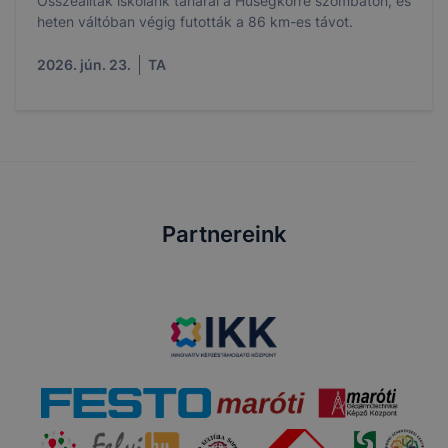
Összeálltak iskolánk tanárai a Hűségkörre szombaton, és
heten váltóban végig futották a 86 km-es távot.
2026. jún. 23.
TA
Partnereink