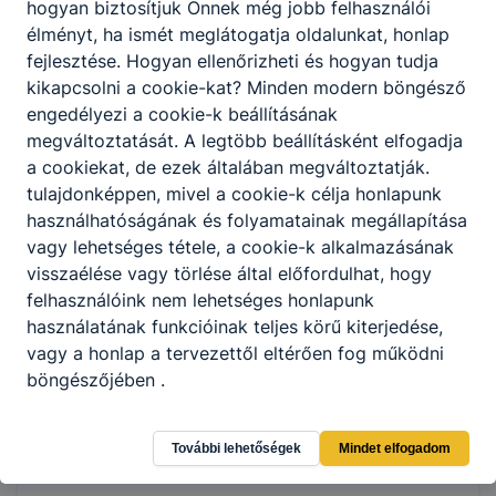
tanév
hogyan biztosítjuk Önnek még jobb felhasználói
élményt, ha ismét meglátogatja oldalunkat, honlap
Iskolánk felnőttek részére az alábbi képzéseket hirdeti
fejlesztése.
Hogyan ellenőrizheti és hogyan tudja
meg a 2026/2027. tanévre
kikapcsolni a cookie-kat?
Minden modern böngésző
engedélyezi a cookie-k beállításának
2026. júl. 18.
KH
megváltoztatását.
A legtöbb beállításként elfogadja
a cookiekat,
de ezek általában megváltoztatják.
tulajdonképpen, mivel a cookie-k célja honlapunk
használhatóságának és folyamatainak megállapítása
vagy lehetséges tétele, a cookie-k alkalmazásának
visszaélése vagy törlése által előfordulhat, hogy
felhasználóink ​​nem lehetséges honlapunk
használatának funkcióinak teljes körű kiterjedése,
vagy a honlap a tervezettől eltérően fog működni
böngészőjében .
Zsganyár Csenge első helyen végzett a haiku író
További lehetőségek
Mindet elfogadom
pályázaton