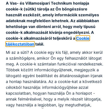
Megosztás
A Vas- és Villamosipari Technikum honlapja
cookie-k (sütik) tárolja az Ön böngészésre
használt eszközét, amely információk személyes
adatoknak megfelelően lehetnek.
Az alábbiakban
lehetősége van dönteni arról, hogy mely típusú
KAPCSOLÓDÓ HÍREK
cookie-k alkalmazását kívánja engedélyezni.
A
cookie-k alkalmazásáról teljeskörű a
Cookie
tájékoztatóban
talál.
Mi az a süti?
A cookie egy kis fájl, amely akkor kerül
a számítógépre, amikor Ön egy felhasználót látogat
meg.
A cookie-k számtalan funkcióval rendelkeznek.
Többek között információgyűjtenek, megjegyzik a
látogató egyéni beállítást és általánosságban írjanak
a honlap használatára.
Az a cookie-kat a következő
célokból használja: információgyűjtése azzal
kapcsolatban, hogyan használja Ön a honlapot -
annak felmérésével, hogy a melyik részeit látogatja,
Képzési kínálat felnőttek részére 2026/2027.
vagy használja a legjobban, így megtudhatjuk,