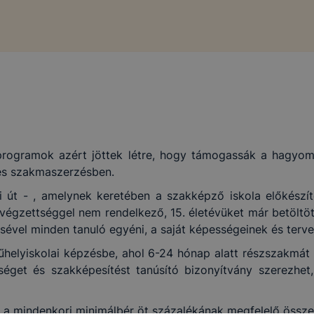
 programok azért jöttek létre, hogy támogassák a hagyom
 és szakmaszerzésben.
 út - , amelynek keretében a szakképző iskola előkészít
 végzettséggel nem rendelkező, 15. életévüket már betöltött
el minden tanuló egyéni, a saját képességeinek és tervei
helyiskolai képzésbe, ahol 6-24 hónap alatt részszakmát t
tséget és szakképesítést tanúsító bizonyítvány szerezhe
 a mindenkori minimálbér öt százalékának megfelelő össze