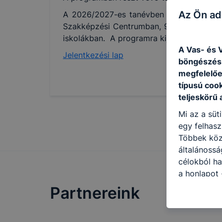
Az Ön ad
A 2026/2027-es tanévben induló dobbantó 
Szakképzési Centrumban, 9400 Sopron, Vir
iskolákban. A programra kijelölt intézmén
A Vas- és V
Jelentkezési lap
böngészésr
megfelelőe
típusú coo
teljeskörű 
Mi az a süt
egy felhasz
Többek közö
általánossá
célokból ha
a honlapot 
legjobban, 
Partnereink
élményt, ha
ellenőrizhe
engedélyezi