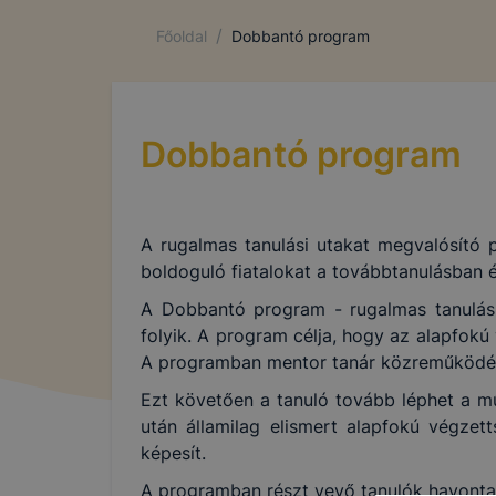
/
Főoldal
Dobbantó program
Dobbantó program
A rugalmas tanulási utakat megvalósító
boldoguló fiatalokat a továbbtanulásban
A Dobbantó program - rugalmas tanulási
folyik. A program célja, hogy az alapfokú
A programban mentor tanár közreműködésév
Ezt követően a tanuló tovább léphet a mű
után államilag elismert alapfokú végzet
képesít.
A programban részt vevő tanulók havonta