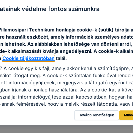
atainak védelme fontos számunkra
programba az alábbi jelentkezési lapon tud jelentkezni.
ágoskert u. 7. szám (tel.:+36 99 311 916) alatt tudja lead
yről és a felvételről augusztus végén, szeptember elején ad
illamosipari Technikum honlapja cookie-k (sütik) tárolja 
e használt eszközét, amely információk személyes adat
n lehetnek.
Az alábbiakban lehetősége van dönteni arról
kie-k alkalmazását kívánja engedélyezni.
A cookie-k alkal
a
Cookie tájékoztatóban
talál.
i?
A cookie egy kis fájl, amely akkor kerül a számítógépre,
nálót látogat meg.
A cookie-k számtalan funkcióval rendel
tt információgyűjtenek, megjegyzik a látogató egyéni beál
gban írjanak a honlap használatára.
Az a cookie-kat a köv
sználja: információgyűjtése azzal kapcsolatban, hogyan ha
-annak felmérésével, hogy a melyik részeit látogatja, vagy 
így megtudhatjuk, hogyan biztosítjuk Önnek még jobb felha
További lehetőségek
Mind
 ismét meglátogatja oldalunkat, honlap fejlesztése.
Hogyan
ti és hogyan tudja kikapcsolni a cookie-kat?
Minden moder
 a cookie-k beállításának megváltoztatását.
A legtöbb beál