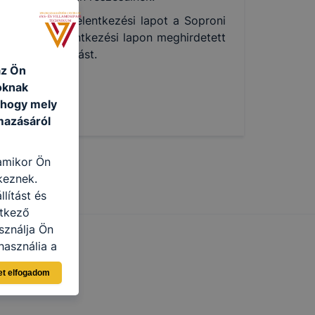
 A kitöltött jelentkezési lapot a Soproni
ni vagy a jelentkezési lapon meghirdetett
unk tájékoztatást.
az Ön
oknak
, hogy mely
mazásáról
 amikor Ön
keznek.
lítást és
etkező
sználja Ön
használja a
sználói
et elfogadom
n böngésző
lításként