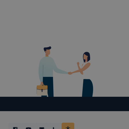
elfogadja a
a cookie-k 
vagy lehets
előfordulha
funkcióinak
működni bö