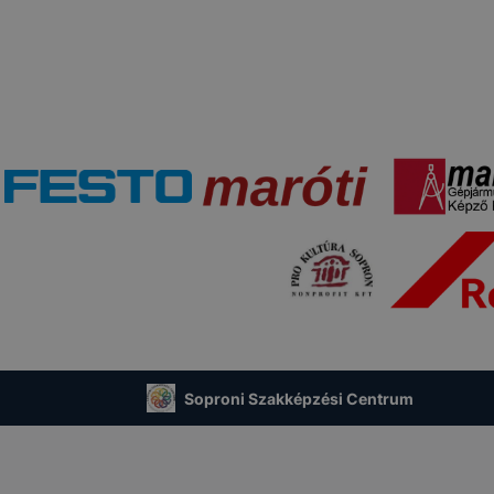
 cookiekat,
de ezek általában megváltoztatják.
tulajdonkép
célja honlapunk használhatóságának és folyamatainak megá
éges tétele, a cookie-k alkalmazásának visszaélése vagy tö
t, hogy felhasználóink ​​nem lehetséges honlapunk használa
 teljes körű kiterjedése, vagy a honlap a tervezettől eltérő
ngészőjében .
Soproni Szakképzési Centrum