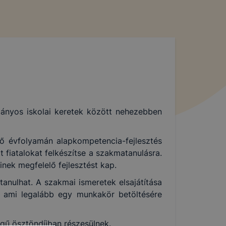
ányos iskolai keretek között nehezebben
ő évfolyamán alapkompetencia-fejlesztés
 fiatalokat felkészítse a szakmatanulásra.
nek megfelelő fejlesztést kap.
anulhat. A szakmai ismeretek elsajátítása
t, ami legalább egy munkakör betöltésére
gű ösztöndíjban részesülnek.