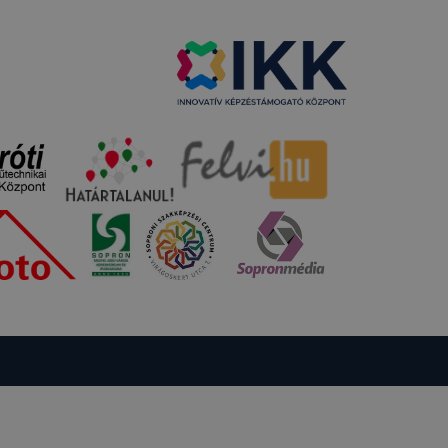
pen, mivel
llapítása
rlése által
tának
en fog