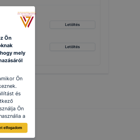
Letöltés
az Ön
oknak
Letöltés
, hogy mely
mazásáról
 amikor Ön
keznek.
lítást és
etkező
sználja Ön
használja a
sználói
et elfogadom
n böngésző