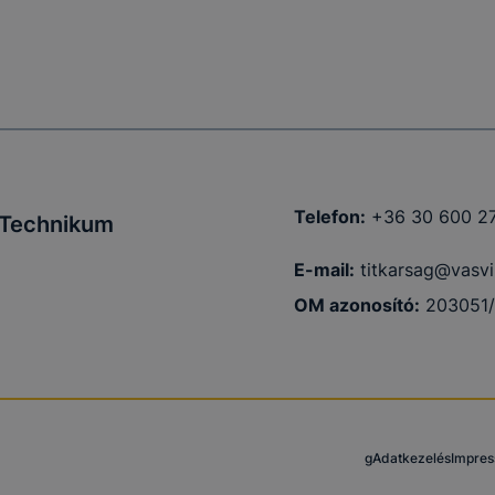
Telefon:
+36 30 600 2
i Technikum
E-mail:
titkarsag@vasvil
OM azonosító:
203051
g
Adatkezelés
Impre