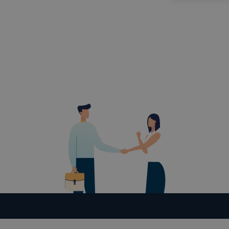
engedélyezi
elfogadja a
a cookie-k 
vagy lehets
előfordulha
funkcióinak
működni bö