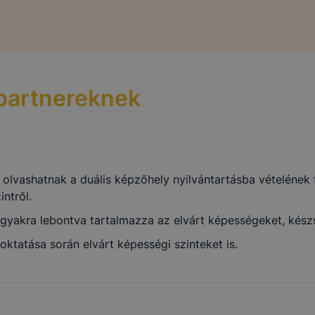
 partnereknek
vashatnak a duális képzőhely nyilvántartásba vételének fel
ntről.
rgyakra lebontva tartalmazza az elvárt képességeket, kész
oktatása során elvárt képességi szinteket is.