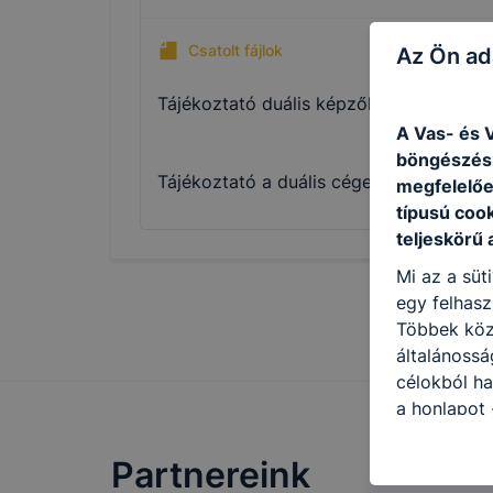
Csatolt fájlok
Az Ön ad
Tájékoztató duális képzőhely nyilvántart
A Vas- és V
böngészésr
Tájékoztató a duális cégektől elvárt tart
megfelelőe
típusú coo
teljeskörű 
Mi az a süt
egy felhasz
Többek közö
általánossá
célokból ha
a honlapot 
legjobban, 
élményt, ha
Partnereink
ellenőrizhe