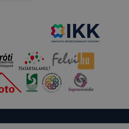
lításként
pen, mivel
llapítása
rlése által
tának
en fog