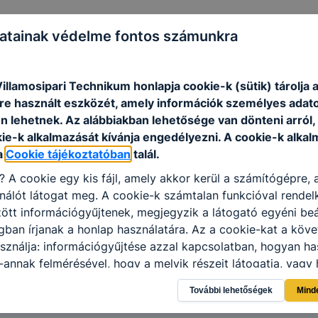
atainak védelme fontos számunkra
ásba vételének feltételeiről
illamosipari Technikum honlapja cookie-k (sütik) tárolja 
e használt eszközét, amely információk személyes adat
almi szintről
n lehetnek.
Az alábbiakban lehetősége van dönteni arról
kie-k alkalmazását kívánja engedélyezni.
A cookie-k alkal
a
Cookie tájékoztatóban
talál.
i?
A cookie egy kis fájl, amely akkor kerül a számítógépre,
nálót látogat meg.
A cookie-k számtalan funkcióval rendel
tt információgyűjtenek, megjegyzik a látogató egyéni beál
gban írjanak a honlap használatára.
Az a cookie-kat a köv
sználja: információgyűjtése azzal kapcsolatban, hogyan ha
-annak felmérésével, hogy a melyik részeit látogatja, vagy 
így megtudhatjuk, hogyan biztosítjuk Önnek még jobb felha
További lehetőségek
Mind
 ismét meglátogatja oldalunkat, honlap fejlesztése.
Hogyan
ti és hogyan tudja kikapcsolni a cookie-kat?
Minden moder