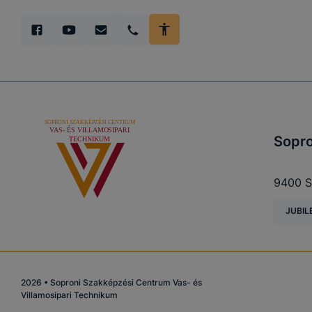
Sopro
9400 S
JUBIL
2026
•
Soproni Szakképzési Centrum Vas- és
Villamosipari Technikum