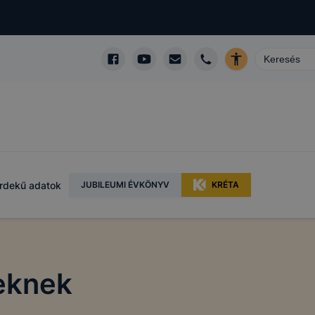
rdekű adatok
JUBILEUMI ÉVKÖNYV
KRÉTA
reknek