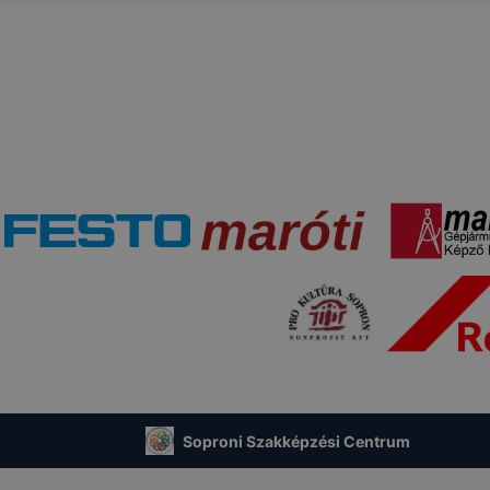
 a cookie-k beállításának megváltoztatását.
A legtöbb beál
 cookiekat,
de ezek általában megváltoztatják.
tulajdonkép
célja honlapunk használhatóságának és folyamatainak megá
éges tétele, a cookie-k alkalmazásának visszaélése vagy tö
t, hogy felhasználóink ​​nem lehetséges honlapunk használa
 teljes körű kiterjedése, vagy a honlap a tervezettől eltérő
ngészőjében .
Soproni Szakképzési Centrum