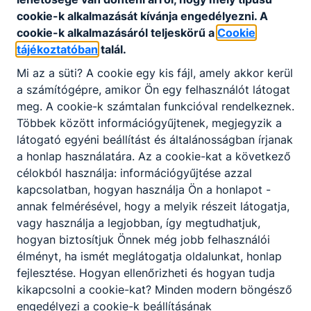
kapcsolatosan
cookie-k alkalmazását kívánja engedélyezni.
A
alkalmazottai
cookie-k alkalmazásáról teljeskörű a
Cookie
megbízottai, 
tájékoztatóban
talál.
szerződéses 
lévők adatait.
Mi az a süti?
A cookie egy kis fájl, amely akkor kerül
a számítógépre, amikor Ön egy felhasználót látogat
3. A közfeladatot ellátó szerv
meg.
A cookie-k számtalan funkcióval rendelkeznek.
által - alaptevékenysége
Soproni SZC 
Többek között információgyűjtenek, megjegyzik a
keretében - gyűjtött és
szabályzat
látogató egyéni beállítást és általánosságban írjanak
feldolgozott adatokhoz való
a honlap használatára.
Az a cookie-kat a következő
hozzáférés módja
célokból használja: információgyűjtése azzal
4. A közfeladatot ellátó szerv
kapcsolatban, hogyan használja Ön a honlapot -
által - alaptevékenysége
annak felmérésével, hogy a melyik részeit látogatja,
Soproni SZC 
keretében - gyűjtött és
vagy használja a legjobban, így megtudhatjuk,
számítási sza
feldolgozott adatokról való
hogyan biztosítjuk Önnek még jobb felhasználói
másolatkészítés költségei
élményt, ha ismét meglátogatja oldalunkat, honlap
V. Közzétételi egység: Nyilvános
fejlesztése.
Hogyan ellenőrizheti és hogyan tudja
kiadványok
kikapcsolni a cookie-kat?
Minden modern böngésző
Előző állapot: Közérdekű adatok -
engedélyezi a cookie-k beállításának