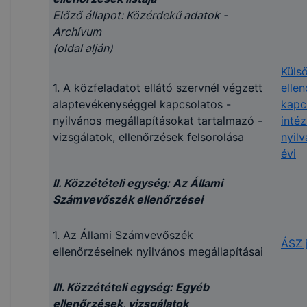
Előző állapot: Közérdekű adatok -
Archívum
(oldal alján)
Küls
1. A közfeladatot ellátó szervnél végzett
elle
alaptevékenységgel kapcsolatos -
kapc
nyilvános megállapításokat tartalmazó -
inté
vizsgálatok, ellenőrzések felsorolása
nyil
évi
II. Közzétételi egység: Az Állami
Számvevőszék ellenőrzései
1. Az Állami Számvevőszék
ÁSZ 
ellenőrzéseinek nyilvános megállapításai
III. Közzétételi egység: Egyéb
ellenőrzések, vizsgálatok