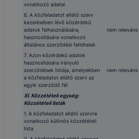
vonatkozó adatai
6. A közfeladatot ellátó szerv
kezelésében lévő közérdekű
adatok felhasználására,
nem releváns
hasznosítására vonatkozó
általános szerződési feltételek
7. Azon közérdekű adatok
hasznosítására irányuló
szerződések listája, amelyekben
nem releváns
a közfeladatot ellátó szerv az
egyik szerződő fél
XI. Közzétételi egység:
Közzétételi listák
1. A közfeladatot ellátó szervre
vonatkozó különös közzétételi
lista
2. A közfeladatot ellátó szervre