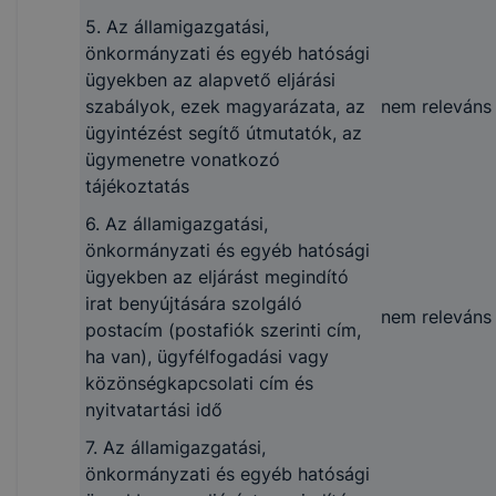
ellenőrzést vagy
5. Az államigazgatási,
felügyeletet gyakorló
önkormányzati és egyéb hatósági
szerv
ügyekben az alapvető eljárási
Fenntartó:
szabályok, ezek magyarázata, az
nem releváns
Kulturális és Innováció
ügyintézést segítő útmutatók, az
Minisztérium
1. A közfeladatot ellátó
ügymenetre vonatkozó
Székhely: 1054 Budape
szerv felettes, illetve
tájékoztatás
Szemere utca 6.
felügyeleti szervének,
6. Az államigazgatási,
Postafiók címe: 1884
hatósági döntéseinek
önkormányzati és egyéb hatósági
Budapest Pf. 1. Telefon
tekintetében a
ügyekben az eljárást megindító
+36-1-896 2203
fellebbezés elbírálására
irat benyújtására szolgáló
E-mail:
nem releváns
jogosult szervek, ennek
postacím (postafiók szerinti cím,
ugyfelszolgalat@kim.g
hiányában a
ha van), ügyfélfogadási vagy
Honlap:
közfeladatot ellátó
közönségkapcsolati cím és
https://kormany.hu/kult
szerv felett
nyitvatartási idő
es-innovacios-miniszte
törvényességi
7. Az államigazgatási,
ellenőrzést vagy
Középirányító szerv:
önkormányzati és egyéb hatósági
felügyeletet gyakorló
Nemzeti Szakképzési 