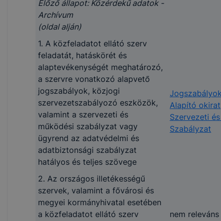
Előző állapot: Közérdekű adatok -
Archívum
1.4. Közalapítványok
(oldal alján)
1. A közfeladatot ellátó szerv
I. Közzétételi egység: A
feladatát, hatáskörét és
szerv által alapított
alaptevékenységét meghatározó,
közalapítványok
a szervre vonatkozó alapvető
jogszabályok, közjogi
1. Azon közalapítványok
Jogszabályo
szervezetszabályozó eszközök,
neve, amelyeket a
Alapító okirat
valamint a szervezeti és
közfeladatot ellátó
Szervezeti é
nincs
működési szabályzat vagy
szerv alapított, amelyek
Szabályzat
ügyrend az adatvédelmi és
alapítói jogát ő
adatbiztonsági szabályzat
gyakorolja
hatályos és teljes szövege
2. A fentiek szerinti
2. Az országos illetékességű
közalapítványok
nem releváns
szervek, valamint a fővárosi és
székhelye
megyei kormányhivatal esetében
3. A fentiek szerinti
a közfeladatot ellátó szerv
nem releváns
közalapítványok kezelő