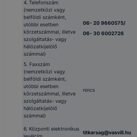
4. Telefonszám
(nemzetközi vagy
belföldi számként,
06- 20 9660575/
utóbbi esetben
körzetszámmal, illetve
06- 30 6002726
szolgáltatás- vagy
hálózatkijelölő
számmal)
5. Faxszám
(nemzetközi vagy
belföldi számként,
utóbbi esetben
nincs
körzetszámmal, illetve
szolgáltatás- vagy
hálózatkijelölő
számmal)
6. Központi elektronikus
titkarsag@vasvill.hu
levélcím