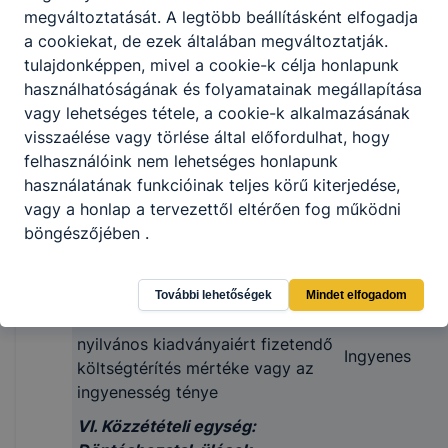
Archívum
megváltoztatását.
A legtöbb beállításként elfogadja
(oldal alján)
a cookiekat,
de ezek általában megváltoztatják.
tulajdonképpen, mivel a cookie-k célja honlapunk
Piacképes tud
1. A közfeladatot ellátó szerv
használhatóságának és folyamatainak megállapítása
környezetben
nyilvános kiadványainak címei
vagy lehetséges tétele, a cookie-k alkalmazásának
Pályaválaszt
visszaélése vagy törlése által előfordulhat, hogy
2. A közfeladatot ellátó szerv
Pályaválasztá
felhasználóink ​​nem lehetséges honlapunk
nyilvános kiadványai témájának
füzet , az isk
használatának funkcióinak teljes körű kiterjedése,
leírása
képzéseket m
vagy a honlap a tervezettől eltérően fog működni
böngészőjében .
3. A közfeladatot ellátó szerv
Az iskola hon
nyilvános kiadványaihoz való
megtekinthet
hozzáférés módja
További lehetőségek
Mindet elfogadom
4. A közfeladatot ellátó szerv
nyilvános kiadványaiért fizetendő
Ingyenes
költségtérítés mértéke vagy az
ingyenesség ténye
VI. Közzétételi egység: