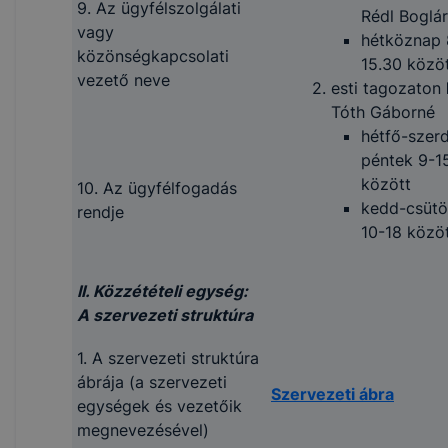
9. Az ügyfélszolgálati
Rédl Boglá
vagy
hétköznap 
közönségkapcsolati
15.30 közö
vezető neve
esti tagozaton
Tóth Gáborné
hétfő-szer
péntek 9-1
között
10. Az ügyfélfogadás
kedd-csütö
rendje
10-18 közö
II. Közzétételi egység:
A szervezeti struktúra
1. A szervezeti struktúra
ábrája (a szervezeti
Szervezeti ábra
egységek és vezetőik
megnevezésével)