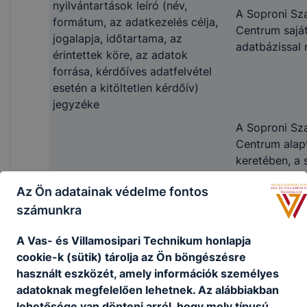
nyilvántartások leíró (név,
A Soproni Sz
formátum, az adatkezelés célja,
Centrum saját
jogalapja, időtartama, az
adatbázissal 
érintettek köre, az adatok
forrása, kérdőíves adatfelvétel
esetén a kitöltetlen kérdőív)
jegyzéke
A Soproni Sz
Centrum alap
keretében, a 
és a felnőttk
Az Ön adatainak védelme fontos
törvényben m
számunkra
adatokat keze
2. A közfeladatot ellátó szerv
jogviszonnya
A Vas- és Villamosipari Technikum honlapja
által - alaptevékenysége
rendszer), a 
cookie-k (sütik) tárolja az Ön böngészésre
keretében - gyűjtött és
jogviszonnyal
használt eszközét, amely információk személyes
feldolgozott adatok fajtái
KRÉTA, FAR), 
adatoknak megfelelően lehetnek.
Az alábbiakban
vizsgára jele
lehetősége van dönteni arról, hogy mely típusú