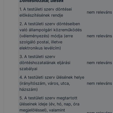
Döntéshozatal, ülések
1. A testületi szerv döntései
nem releváns
előkészítésének rendje
2. A testületi szerv döntéseiben
való állampolgári közreműködés
(véleményezés) módja (erre
nem releváns
szolgáló postai, illetve
elektronikus levélcím)
3. A testületi szerv
döntéshozatalának eljárási
nem releváns
szabályai
4. A testületi szerv ülésének helye
(irányítószám, város, utca,
nem releváns
házszám)
5. A testületi szerv megtartott
üléseinek ideje (év, hó, nap, óra
megjelöléssel), valamint
nem releváns