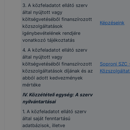
1. A közfeladatot ellátó
3. A közfeladatot ellátó szerv
szerv által alapított
által nyújtott vagy
költségvetési szerv
költségvetéséből finanszírozott
Képzéseink
neve, székhelye, a
közszolgáltatások
költségvetési szervet
igénybevételének rendjére
alapító jogszabály
nincs
vonatkozó tájékoztatás
megjelölése, illetve azt
4. A közfeladatot ellátó szerv
alapító határozat, a
által nyújtott vagy
költségvetési szerv
költségvetéséből finanszírozott
Soproni SZC 
alapító okirata,
közszolgáltatások díjának és az
Közszolgáltat
működési engedélye
abból adott kedvezmények
2. A költségvetési szerv
mértéke
vezetője, honlapjának
nem releváns
IV. Közzétételi egység: A szerv
elérhetősége
nyilvántartásai
1. A közfeladatot ellátó szerv
által saját fenntartású
adatbázisok, illetve