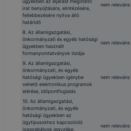
ügyekben az eljárást megindító
szerv hivatalos neve
nem releváns
Felnőttképzési Hivatal
irat benyújtására, elintézésére,
(teljes neve), székhelye,
Székhely: 1089 Budape
fellebbezésére nyitva álló
elérhetősége (telefon,
Kálvária tér 7.
határidő
telefax, földrajzi hely,
Postafiók címe: 1437
postacím, elektronikus
8. Az államigazgatási,
Budapest, Pf: 760.
levélcím), honlapjának
önkormányzati és egyéb hatósági
Telefonszám: +36-1-47
nem releváns
címe
ügyekben használt
5600, +36-1-303-930
formanyomtatványok listája
E-mail:
szakkepzes@ni
Honlap:
https://www.ni
9. Az államigazgatási,
önkormányzati, és egyéb
2. A közfeladatot ellátó
A közfeladatot ellátó 
hatósági ügyekben igénybe
nem releváns
szerv felettes, illetve
felettes, illetve felügye
vehető elektronikus programok
felügyeleti szervének,
szerve tekintetében:
elérése, időpontfoglalás
hatósági döntéseinek
Telefon: +36 1 477 59
tekintetében a
10. Az államigazgatási,
E-mail:
fellebbezés elbírálására
önkormányzati, és egyéb
ugyfelszolgalat@nive.h
jogosult szervek, ennek
hatósági ügyekben az
Székhely: 1089 Budape
hiányában a
ügytípusokhoz kapcsolódó
Kálvária tér 7.
nem releváns
közfeladatot ellátó
jogszabályok jegyzéke,