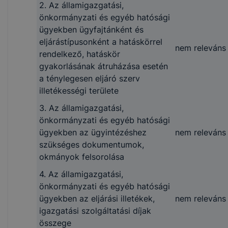
2. Az államigazgatási,
telefax, földrajzi hely,
önkormányzati és egyéb hatósági
postacím, elektronikus
ügyekben ügyfajtánként és
levélcím)
eljárástípusonként a hatáskörrel
3. A közfeladatot ellátó
nem releváns
rendelkező, hatáskör
szerv által alapított
gyakorlásának átruházása esetén
lapok
nem releváns
a ténylegesen eljáró szerv
főszerkesztőjének a
illetékességi területe
neve
3. Az államigazgatási,
1.6 Felettes,
önkormányzati és egyéb hatósági
felügyeleti,
ügyekben az ügyintézéshez
nem releváns
törvényességi
szükséges dokumentumok,
ellenőrzést vagy
okmányok felsorolása
felügyeletet gyakorló
4. Az államigazgatási,
szerv
önkormányzati és egyéb hatósági
I. Közzétételi egység:
ügyekben az eljárási illetékek,
nem releváns
Felettes, felügyeleti,
igazgatási szolgáltatási díjak
törvényességi
összege