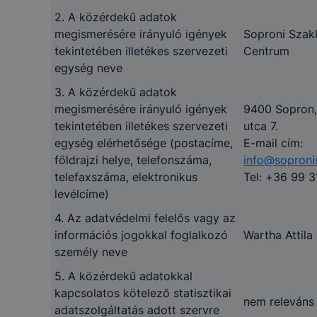
2. A közérdekű adatok
megismerésére irányuló igények
Soproni Szak
tekintetében illetékes szervezeti
Centrum
egység neve
3. A közérdekű adatok
megismerésére irányuló igények
9400 Sopron,
tekintetében illetékes szervezeti
utca 7.
egység elérhetősége (postacíme,
E-mail cím:
földrajzi helye, telefonszáma,
info@soproni
telefaxszáma, elektronikus
Tel: +36 99 3
levélcíme)
4. Az adatvédelmi felelős vagy az
információs jogokkal foglalkozó
Wartha Attila
személy neve
5. A közérdekű adatokkal
kapcsolatos kötelező statisztikai
nem releváns
adatszolgáltatás adott szervre