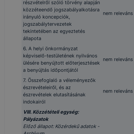
részvételről szóló törvény alapján
közzéteendő jogszabályalkotásra
nem releváns
irányuló koncepciók,
jogszabálytervezetek
tekintetében az egyeztetés
állapota
6. A helyi önkormányzat
képviselő-testületének nyilvános
nem releváns
ülésére benyújtott előterjesztések
a benyújtás időpontjától
7. Összefoglaló a véleményezők
észrevételeiről, és az
nem releváns
észrevételek elutasításának
indokairól
VIII. Közzétételi egység:
Pályázatok
Előző állapot: Közérdekű adatok -
Archívum