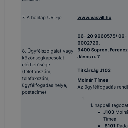
7. A honlap URL-je
www.vasvill.hu
06- 20 9660575/ 06-
6002726,
9400 Sopron, Ferencz
8. Ügyfélszolgálat vagy
János u. 7.
közönségkapcsolat
elérhetősége
Titkárság J103
(telefonszám,
telefaxszám,
Molnár Tímea
ügyfélfogadás helye,
Az ügyfélfogadás rend
postacíme)
nappali tagoza
J103
Molná
Tímea
B101
Rada