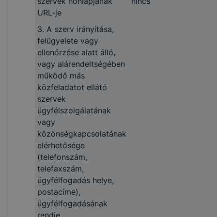
szervek honlapjának
nincs
URL-je
3. A szerv irányítása,
felügyelete vagy
ellenőrzése alatt álló,
vagy alárendeltségében
működő más
közfeladatot ellátó
szervek
ügyfélszolgálatának
vagy
közönségkapcsolatának
elérhetősége
(telefonszám,
telefaxszám,
ügyfélfogadás helye,
postacíme),
ügyfélfogadásának
rendje