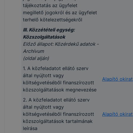
Postafiók: 1437 Budapes
szerv felett
tájékoztatás az ügyfelet
760.
törvényességi
megillető jogokról és az ügyfelet
ellenőrzést vagy
terhelő kötelezettségekről
A közfeladatot ellátó 
felügyeletet gyakorló
hatósági döntéseinek
III. Közzétételi egység:
szerv
tekintetében a felleb
Közszolgáltatások
ügyfélszolgálatának
elbírálására jogosult s
Előző állapot: Közérdekű adatok -
vagy
tekintetében:
Archívum
közönségkapcsolatának
Telefon: +36 1 477 59
(oldal alján)
elérhetősége
E-mail:
(telefonszám,
1. A közfeladatot ellátó szerv
ugyfelszolgalat@nive.h
telefaxszám,
által nyújtott vagy
Székhely: 1089 Budape
Alapító okirat
ügyfélfogadás helye,
költségvetéséből finanszírozott
Kálvária tér 7.
postacíme),
közszolgáltatások megnevezése
Postafiók: 1437 Budapes
ügyfélfogadásának
2. A közfeladatot ellátó szerv
760.
rendje
által nyújtott vagy
költségvetéséből finanszírozott
Alapító okirat
1.7. Költségvetési
közszolgáltatások tartalmának
szervek
leírása