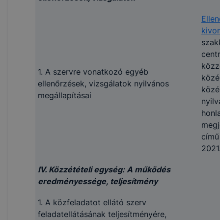
Ellen
kivo
szak
cent
közz
1. A szervre vonatkozó egyéb
közé
ellenőrzések, vizsgálatok nyilvános
közé
megállapításai
nyil
honl
megj
című
2021
IV. Közzétételi egység: A működés
eredményessége, teljesítmény
1. A közfeladatot ellátó szerv
feladatellátásának teljesítményére,