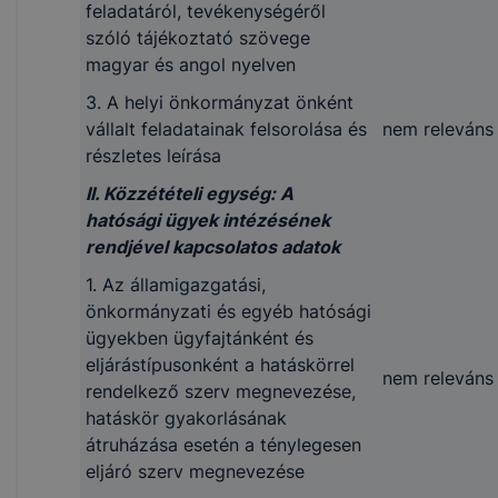
feladatáról, tevékenységéről
nem releváns
szerve tagjainak
szóló tájékoztató szövege
felsorolása
magyar és angol nyelven
3. A helyi önkormányzat önként
1.5. Lapok
vállalt feladatainak felsorolása és
nem releváns
részletes leírása
I. Közzétételi egység:
II. Közzétételi egység: A
Lapok
hatósági ügyek intézésének
rendjével kapcsolatos adatok
1. A közfeladatot ellátó
1. Az államigazgatási,
szerv által alapított
nincs
önkormányzati és egyéb hatósági
lapok neve
ügyekben ügyfajtánként és
2. A közfeladatot ellátó
eljárástípusonként a hatáskörrel
szerv által alapított
nem releváns
rendelkező szerv megnevezése,
lapok
hatáskör gyakorlásának
szerkesztőségének és
átruházása esetén a ténylegesen
kiadójának neve és
nem releváns
eljáró szerv megnevezése
elérhetősége (telefon,