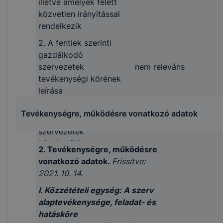
illetve amelyek felett
közvetlen irányítással
rendelkezik
2. A fentiek szerinti
gazdálkodó
szervezetek
nem releváns
tevékenységi körének
leírása
3. A fentiek szerinti
Tevékenységre, működésre vonatkozó adatok
gazdálkodó
nem releváns
szervezetek
képviselőjének neve
2. Tevékenységre, működésre
4. A fentiek szerinti
vonatkozó adatok.
Frissítve:
gazdálkodó
2021. 10. 14.
szervezetekben a
I. Közzétételi egység: A szerv
nem releváns
közfeladatot ellátó
alaptevékenysége, feladat- és
szerv részesedésének
hatásköre
mértéke