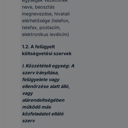
egységek vezetőinek
neve, beosztás
megnevezése, hivatali
elérhetősége (telefon,
telefax, postacím,
elektronikus levélcím)
1.2. A felügyelt
költségvetési szervek
I. Közzétételi egység: A
szerv irányítása,
felügyelete vagy
ellenőrzése alatt álló,
vagy
alárendeltségében
működő más
közfeladatot ellátó
szerv