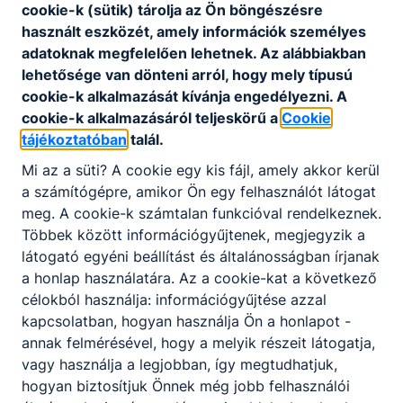
cookie-k (sütik) tárolja az Ön böngészésre
Letöltés
használt eszközét, amely információk személyes
adatoknak megfelelően lehetnek.
Az alábbiakban
lehetősége van dönteni arról, hogy mely típusú
cookie-k alkalmazását kívánja engedélyezni.
A
cookie-k alkalmazásáról teljeskörű a
Cookie
tájékoztatóban
talál.
Partnereink
Mi az a süti?
A cookie egy kis fájl, amely akkor kerül
a számítógépre, amikor Ön egy felhasználót látogat
meg.
A cookie-k számtalan funkcióval rendelkeznek.
Többek között információgyűjtenek, megjegyzik a
látogató egyéni beállítást és általánosságban írjanak
a honlap használatára.
Az a cookie-kat a következő
célokból használja: információgyűjtése azzal
kapcsolatban, hogyan használja Ön a honlapot -
annak felmérésével, hogy a melyik részeit látogatja,
vagy használja a legjobban, így megtudhatjuk,
hogyan biztosítjuk Önnek még jobb felhasználói