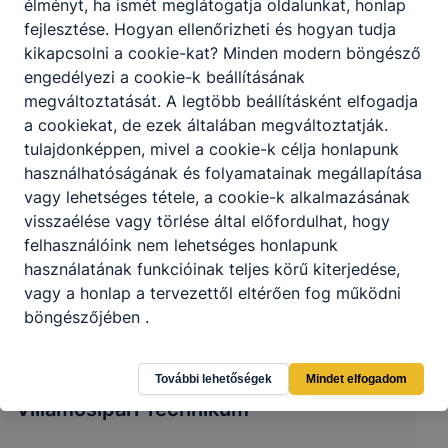
élményt, ha ismét meglátogatja oldalunkat, honlap
fejlesztése.
Hogyan ellenőrizheti és hogyan tudja
kikapcsolni a cookie-kat?
Minden modern böngésző
engedélyezi a cookie-k beállításának
megváltoztatását.
A legtöbb beállításként elfogadja
a cookiekat,
de ezek általában megváltoztatják.
tulajdonképpen, mivel a cookie-k célja honlapunk
használhatóságának és folyamatainak megállapítása
vagy lehetséges tétele, a cookie-k alkalmazásának
visszaélése vagy törlése által előfordulhat, hogy
felhasználóink ​​nem lehetséges honlapunk
használatának funkcióinak teljes körű kiterjedése,
vagy a honlap a tervezettől eltérően fog működni
böngészőjében .
Soproni Szakképzési Centrum Vas- és
További lehetőségek
Mindet elfogadom
Villamosipari Technikum