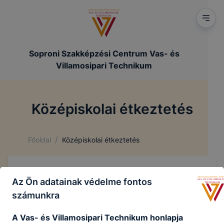
Soproni Szakképzési Centrum Vas- és
Villamosipari Technikum
Középiskolai étkeztetés
/
Főoldal
Középiskolai étkeztetés
Középiskolai étkeztetés
Az Ön adatainak védelme fontos
számunkra
A Vas- és Villamosipari Technikum honlapja
Tájékoztató a középiskolai étkeztetésről