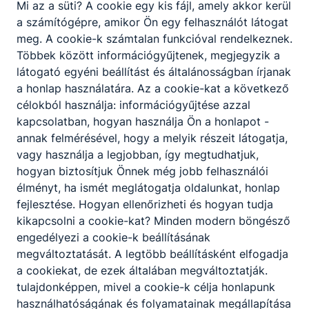
Mi az a süti?
A cookie egy kis fájl, amely akkor kerül
a számítógépre, amikor Ön egy felhasználót látogat
Természetismeret
meg.
A cookie-k számtalan funkcióval rendelkeznek.
Többek között információgyűjtenek, megjegyzik a
Villamosipar
látogató egyéni beállítást és általánosságban írjanak
a honlap használatára.
Az a cookie-kat a következő
célokból használja: információgyűjtése azzal
kapcsolatban, hogyan használja Ön a honlapot -
annak felmérésével, hogy a melyik részeit látogatja,
vagy használja a legjobban, így megtudhatjuk,
hogyan biztosítjuk Önnek még jobb felhasználói
Partnereink
élményt, ha ismét meglátogatja oldalunkat, honlap
fejlesztése.
Hogyan ellenőrizheti és hogyan tudja
kikapcsolni a cookie-kat?
Minden modern böngésző
engedélyezi a cookie-k beállításának
megváltoztatását.
A legtöbb beállításként elfogadja
a cookiekat,
de ezek általában megváltoztatják.
tulajdonképpen, mivel a cookie-k célja honlapunk
használhatóságának és folyamatainak megállapítása