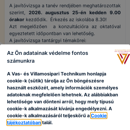
A javítóvizsga a tanév rendjében meghatározottak
szerint,
2026. augusztus 25-én kedden 9.00
órakor
kezdődik. Érkezés az iskolába 8.30!
Azt megelőzően a konzultációra az oktatóval
egyeztetett időpontban van lehetőség.
A javítóvizsga tantárgyi témakörei:
Az Ön adatainak védelme fontos
számunkra
Edzéselmélet & anatómia
A Vas- és Villamosipari Technikum honlapja
cookie-k (sütik) tárolja az Ön böngészésre
Fizika
használt eszközét, amely információk személyes
adatoknak megfelelően lehetnek.
Az alábbiakban
Gépészet
lehetősége van dönteni arról, hogy mely típusú
cookie-k alkalmazását kívánja engedélyezni.
A
cookie-k alkalmazásáról teljeskörű a
Cookie
Informatika
tájékoztatóban
talál.
Matematika