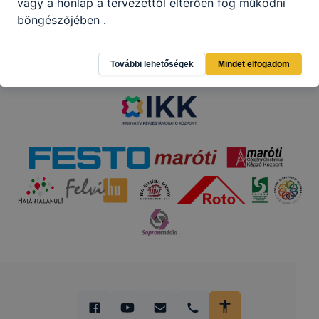
vagy a honlap a tervezettől eltérően fog működni
böngészőjében .
Partnereink
További lehetőségek
Mindet elfogadom