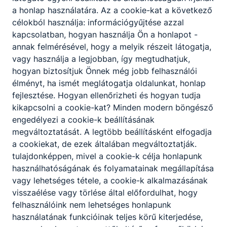
a honlap használatára.
Az a cookie-kat a következő
9.E
- a
Villanyszerelő
2.2
.
célokból használja: információgyűjtése azzal
Witek Tamás, Dollmayer Csaba, Németh
kapcsolatban, hogyan használja Ön a honlapot -
Vera
annak felmérésével, hogy a melyik részeit látogatja,
2.3.
9.F
- a
Gépi és CNC forgácsoló és a
vagy használja a legjobban, így megtudhatjuk,
Központifűtés- és gázhálózat
hogyan biztosítjuk Önnek még jobb felhasználói
rendszerszerelő
élményt, ha ismét meglátogatja oldalunkat, honlap
fejlesztése.
Hogyan ellenőrizheti és hogyan tudja
Lőrincz Attila (leendő osztályfőnök),
kikapcsolni a cookie-kat?
Minden modern böngésző
Kertész Mihály, Iván Brigitta
engedélyezi a cookie-k beállításának
megváltoztatását.
A legtöbb beállításként elfogadja
a cookiekat,
de ezek általában megváltoztatják.
tulajdonképpen, mivel a cookie-k célja honlapunk
Beiratkozás
használhatóságának és folyamatainak megállapítása
vagy lehetséges tétele, a cookie-k alkalmazásának
visszaélése vagy törlése által előfordulhat, hogy
felhasználóink ​​nem lehetséges honlapunk
használatának funkcióinak teljes körű kiterjedése,