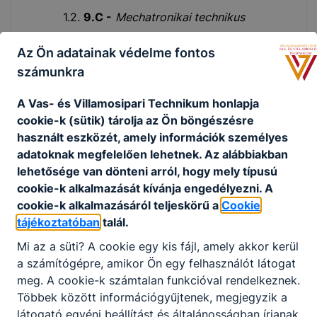
1.2.
9.C -
Mechatronikai technikus
Bakki-Nagy Imre (leendő osztályfőnök,
Az Ön adatainak védelme fontos
Barta Edit, Bischof Annamária
számunkra
1.3.
9.D
- a
Gépjármű mechatronikai
A Vas- és Villamosipari Technikum honlapja
technikus (autószerelő)
szakra jelentkezett
cookie-k (sütik) tárolja az Ön böngészésre
tanulóknak.
használt eszközét, amely információk személyes
Németh-Csóka Tibor, (leendő
adatoknak megfelelően lehetnek.
Az alábbiakban
osztályfőnök), Albert Anna Renáta,
lehetősége van dönteni arról, hogy mely típusú
Almássy Katalin
cookie-k alkalmazását kívánja engedélyezni.
A
cookie-k alkalmazásáról teljeskörű a
Cookie
2.
június 26-án (csütörtök)
tájékoztatóban
talál.
2.1.
9.S
- a
Fitness-wellness instruktor
és a
Mi az a süti?
A cookie egy kis fájl, amely akkor kerül
Sportedző (kosárlabda, labdarúgás) –
a számítógépre, amikor Ön egy felhasználót látogat
sportszervező
,
meg.
A cookie-k számtalan funkcióval rendelkeznek.
Kiss Zoltán (leendő osztályfőnök), Bíró
Többek között információgyűjtenek, megjegyzik a
Etelka, Tenkiné Kakas Katalin
látogató egyéni beállítást és általánosságban írjanak