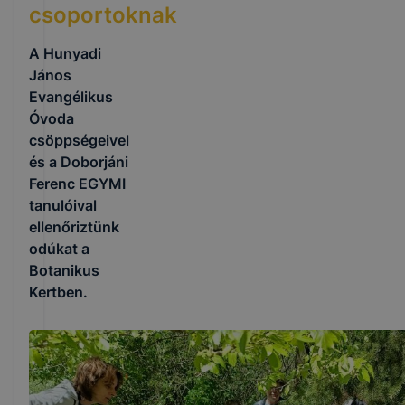
csoportoknak
A Hunyadi
János
Evangélikus
Óvoda
csöppségeivel
és a Doborjáni
Ferenc EGYMI
tanulóival
ellenőriztünk
odúkat a
Botanikus
Kertben.