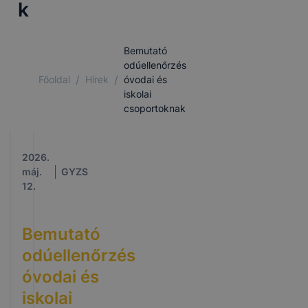
k
Bemutató
odúellenőrzés
/
/
Főoldal
Hírek
óvodai és
iskolai
csoportoknak
2026.
máj.
GYZS
12.
Bemutató
odúellenőrzés
óvodai és
iskolai