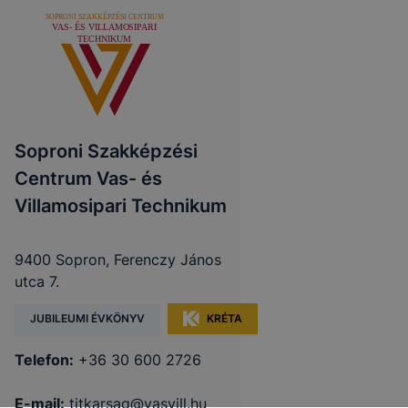
Soproni Szakképzési
Centrum Vas- és
Villamosipari Technikum
9400 Sopron, Ferenczy János
utca 7.
JUBILEUMI ÉVKÖNYV
KRÉTA
Telefon:
+36 30 600 2726
E-mail:
titkarsag@vasvill.hu