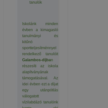
tanulók
Iskolánk minden
évben a kimagasló
tanulmányi és
kitűnö
sportteljesítménnyel
rendelkező tanulóit
Galambos-díjba
n
részesíti az iskola
alapítványának
támogatásával. Az
idei évben ezt a díjat
egy utánpótlás
válogatott
vízilabdázó tanulónk