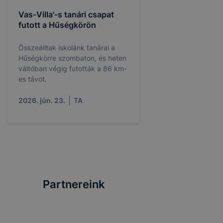
Vas-Villa'-s tanári csapat
futott a Hűségkörön
Összeálltak iskolánk tanárai a
Hűségkörre szombaton, és heten
váltóban végig futották a 86 km-
es távot.
2026. jún. 23.
TA
Partnereink