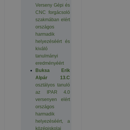
Verseny Gépi és
CNC forgácsoló
szakmában elért
országos
harmadik
helyezéséért és
kiváló
tanulmányi
eredményéért
Buksa Erik
Alpár 13.C
osztályos tanuló
az IPAR 4.0
versenyen elért
országos
harmadik
helyezéséért, a
középiskolai