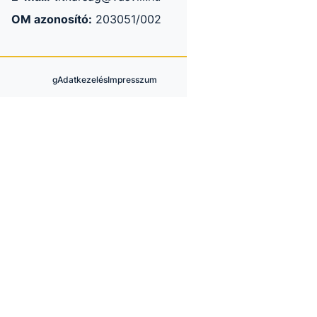
OM azonosító:
203051/002
g
Adatkezelés
Impresszum