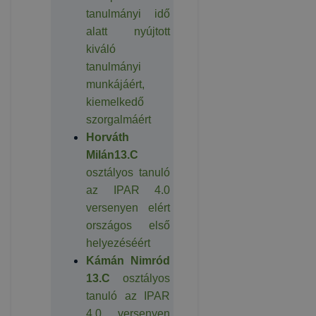
tanulmányi idő
alatt nyújtott
kiváló
tanulmányi
munkájáért,
kiemelkedő
szorgalmáért
Horváth
Milán13.C
osztályos tanuló
az IPAR 4.0
versenyen elért
országos első
helyezéséért
Kámán Nimród
13.C
osztályos
tanuló az IPAR
4.0 versenyen