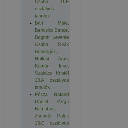
Csaba 11.F
osztályos
tanulók
Bári Máté,
Bencsics Bence,
Bognár Levente
Csaba, Deák
Bendegúz,
Hollósi Áron,
Kámán Imre,
Szakács Kristóf
13.A osztályos
tanulók
Pócza Roland
Dániel, Varga
Barnabás,
Zsubrits Patrik
13.C osztályos