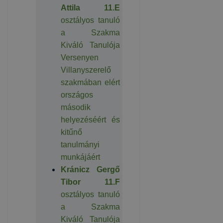
Attila 11.E
osztályos tanuló
a Szakma
Kiváló Tanulója
Versenyen
Villanyszerelő
szakmában elért
országos
második
helyezéséért és
kitűnő
tanulmányi
munkájáért
Kránicz Gergő
Tibor 11.F
osztályos tanuló
a Szakma
Kiváló Tanulója