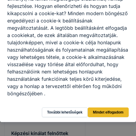
fejlesztése.
Hogyan ellenőrizheti és hogyan tudja
kikapcsolni a cookie-kat?
Minden modern böngésző
engedélyezi a cookie-k beállításának
megváltoztatását.
A legtöbb beállításként elfogadja
a cookiekat,
de ezek általában megváltoztatják.
KAPCSOLÓDÓ HÍREK
tulajdonképpen, mivel a cookie-k célja honlapunk
használhatóságának és folyamatainak megállapítása
vagy lehetséges tétele, a cookie-k alkalmazásának
visszaélése vagy törlése által előfordulhat, hogy
felhasználóink ​​nem lehetséges honlapunk
használatának funkcióinak teljes körű kiterjedése,
vagy a honlap a tervezettől eltérően fog működni
böngészőjében .
További lehetőségek
Mindet elfogadom
Képzési kínálat felnőttek