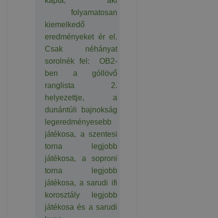
kapta, aki
folyamatosan
kiemelkedő
eredményeket ér el.
Csak néhányat
sorolnék fel: OB2-
ben a góllövő
ranglista 2.
helyezettje, a
dunántúli bajnokság
legeredményesebb
játékosa, a szentesi
torna legjobb
játékosa, a soproni
torna legjobb
játékosa, a sarudi ifi
korosztály legjobb
játékosa és a sarudi