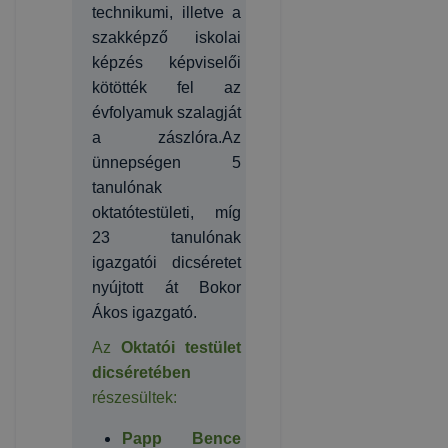
technikumi, illetve a
szakképző iskolai
képzés képviselői
kötötték fel az
évfolyamuk szalagját
a zászlóra.Az
ünnepségen 5
tanulónak
oktatótestületi, míg
23 tanulónak
igazgatói dicséretet
nyújtott át Bokor
Ákos igazgató.
Az
Oktatói testület
dicséretében
részesültek:
Papp Bence