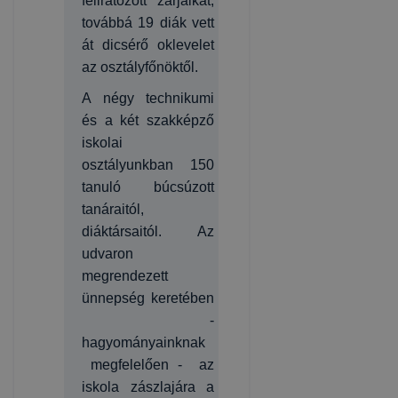
feliratozott zárjaikat,
továbbá 19 diák vett
át dicsérő oklevelet
az osztályfőnöktől.
A négy technikumi
és a két szakképző
iskolai
osztályunkban 150
tanuló búcsúzott
tanáraitól,
diáktársaitól. Az
udvaron
megrendezett
ünnepség keretében
-
hagyományainknak
megfelelően - az
iskola zászlajára a