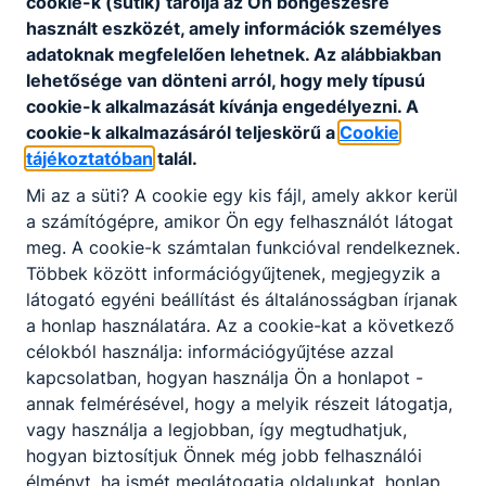
cookie-k (sütik) tárolja az Ön böngészésre
használt eszközét, amely információk személyes
vendégül tanáraik a
adatoknak megfelelően lehetnek.
Az alábbiakban
búcsúzókat.
lehetősége van dönteni arról, hogy mely típusú
A szerenád fotói:
ITT
cookie-k alkalmazását kívánja engedélyezni.
A
A ballagáson készült
cookie-k alkalmazásáról teljeskörű a
Cookie
tájékoztatóban
képek
talál.
megtekinthetők
:
ITT
Mi az a süti?
A cookie egy kis fájl, amely akkor kerül
a számítógépre, amikor Ön egy felhasználót látogat
meg.
A cookie-k számtalan funkcióval rendelkeznek.
Többek között információgyűjtenek, megjegyzik a
látogató egyéni beállítást és általánosságban írjanak
a honlap használatára.
Az a cookie-kat a következő
célokból használja: információgyűjtése azzal
kapcsolatban, hogyan használja Ön a honlapot -
annak felmérésével, hogy a melyik részeit látogatja,
vagy használja a legjobban, így megtudhatjuk,
hogyan biztosítjuk Önnek még jobb felhasználói
Megosztás
élményt, ha ismét meglátogatja oldalunkat, honlap