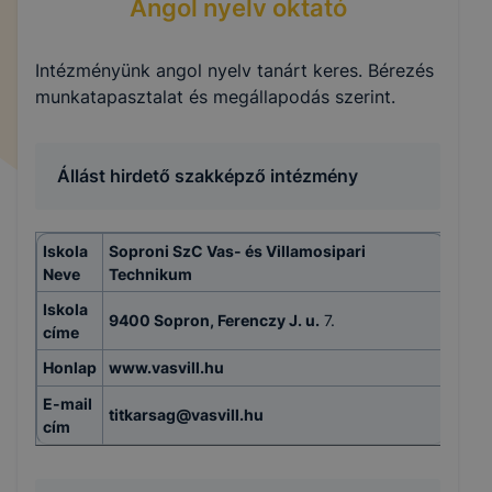
Angol nyelv oktató
Intézményünk angol nyelv tanárt keres. Bérezés
munkatapasztalat és megállapodás szerint.
Állást hirdető szakképző intézmény
Iskola
Soproni SzC Vas- és Villamosipari
Neve
Technikum
Iskola
9400 Sopron, Ferenczy J. u.
7.
címe
Honlap
www.vasvill.hu
E-mail
titkarsag@vasvill.hu
cím