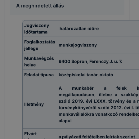
A meghirdetett állás
Jogviszony
határozatlan időre
időtartama
Foglalkoztatás
munkajogviszony
jellege
Munkavégzés
9400 Sopron, Ferenczy J. u. 7.
helye
Feladat típusa
középiskolai tanár, oktató
A munkabér a felek köz
megállapodáson, illetve a szakkép
szóló 2019. évi LXXX. törvény és a
Illetmény
törvénykönyvéről szóló 2012. évi I. t
munkavállalókra vonatkozó rendelke
alapul
Elvárt
a pályázati feltételben leírtak szerint