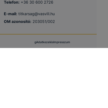
Telefon:
+36 30 600 2726
E-mail:
titkarsag@vasvill.hu
OM azonosító:
203051/002
g
Adatkezelés
Impresszum