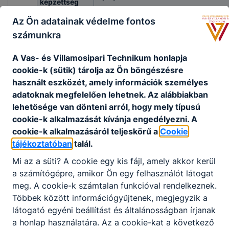
képzettség
Betölthetőség
Az Ön adatainak védelme fontos
2026.08.25.
időpontja
számunkra
Jelentkezési
2026.06.12.
határidő
A Vas- és Villamosipari Technikum honlapja
cookie-k (sütik) tárolja az Ön böngészésre
Postai úton a Soproni SZC Va
használt eszközét, amely információk személyes
Villamosipari Technikum címre 
Jelentkezés
adatoknak megfelelően lehetnek.
Az alábbiakban
Sopron, Ferenczy János utca 7.) t
módja
lehetősége van dönteni arról, hogy mely típusú
beküldésével és/vagy elektronikus 
cookie-k alkalmazását kívánja engedélyezni.
A
bokor.akos@vasvill.hu
e-mail címre
cookie-k alkalmazásáról teljeskörű a
Cookie
tájékoztatóban
talál.
Mi az a süti?
A cookie egy kis fájl, amely akkor kerül
Letölthető leírás az álláshirdetésről
a számítógépre, amikor Ön egy felhasználót látogat
meg.
A cookie-k számtalan funkcióval rendelkeznek.
Többek között információgyűjtenek, megjegyzik a
látogató egyéni beállítást és általánosságban írjanak
Csatolt PDF-ek
a honlap használatára.
Az a cookie-kat a következő