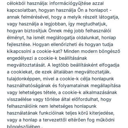
célokból használja: információgyűjtése azzal
kapcsolatban, hogyan használja Ön a honlapot -
Oktatoi_allaspalyazat_angol nyelv_2026.0
annak felmérésével, hogy a melyik részeit látogatja,
5.13..pdf
vagy használja a legjobban, így megtudhatjuk,
Letöltés
hogyan biztosítjuk Önnek még jobb felhasználói
élményt, ha ismét meglátogatja oldalunkat, honlap
fejlesztése.
Hogyan ellenőrizheti és hogyan tudja
kikapcsolni a cookie-kat?
Minden modern böngésző
Várjuk jelentkezését!
engedélyezi a cookie-k beállításának
megváltoztatását.
A legtöbb beállításként elfogadja
a cookiekat,
de ezek általában megváltoztatják.
Jelentkezés az állásra
tulajdonképpen, mivel a cookie-k célja honlapunk
használhatóságának és folyamatainak megállapítása
vagy lehetséges tétele, a cookie-k alkalmazásának
visszaélése vagy törlése által előfordulhat, hogy
Megosztás
felhasználóink ​​nem lehetséges honlapunk
használatának funkcióinak teljes körű kiterjedése,
vagy a honlap a tervezettől eltérően fog működni
böngészőjében .