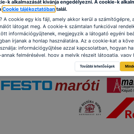
kie-k alkalmazását kívánja engedélyezni.
A cookie-k alkal
a
Cookie tájékoztatóban
talál.
i?
A cookie egy kis fájl, amely akkor kerül a számítógépre,
nálót látogat meg.
A cookie-k számtalan funkcióval rendel
tt információgyűjtenek, megjegyzik a látogató egyéni beál
gban írjanak a honlap használatára.
Az a cookie-kat a köv
sználja: információgyűjtése azzal kapcsolatban, hogyan ha
-annak felmérésével, hogy a melyik részeit látogatja, vagy 
így megtudhatjuk, hogyan biztosítjuk Önnek még jobb felha
További lehetőségek
Mind
 ismét meglátogatja oldalunkat, honlap fejlesztése.
Hogyan
ti és hogyan tudja kikapcsolni a cookie-kat?
Minden moder
 a cookie-k beállításának megváltoztatását.
A legtöbb beál
 cookiekat,
de ezek általában megváltoztatják.
tulajdonkép
célja honlapunk használhatóságának és folyamatainak megá
éges tétele, a cookie-k alkalmazásának visszaélése vagy tö
t, hogy felhasználóink ​​nem lehetséges honlapunk használa
 teljes körű kiterjedése, vagy a honlap a tervezettől eltérő
ngészőjében .