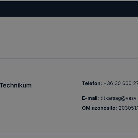
Telefon:
+36 30 600 2
i Technikum
E-mail:
titkarsag@vasvil
OM azonosító:
203051