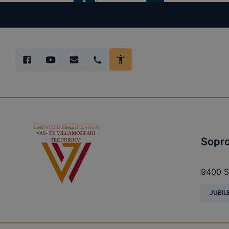
Sopro
9400 S
JUBIL