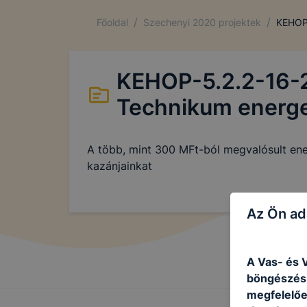
/
/
Főoldal
Szechenyi 2020 projektek
KEHOP-
KEHOP-5.2.2-16-2
Technikum energet
A több, mint 300 MFt-ból megvalósult ener
kazánjainkat
Az Ön ad
A Vas- és V
böngészésr
megfelelőe