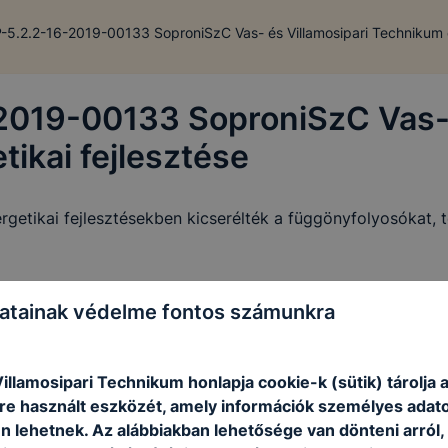
5.2.2-16-2019-00133 SoproniSzC Vas- és Villamosipari Technikum e
019-00133 SoproniSzC Vas- é
ikai fejlesztése
getikai fejlesztésekben kicserélték a függönyfolyosókat, t
atainak védelme fontos számunkra
illamosipari Technikum honlapja cookie-k (sütik) tárolja 
e használt eszközét, amely információk személyes adat
n lehetnek.
Az alábbiakban lehetősége van dönteni arról