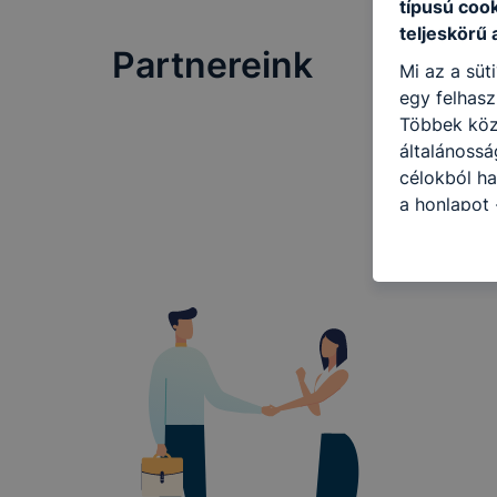
típusú coo
teljeskörű 
Partnereink
Mi az a süt
egy felhasz
Többek közö
általánossá
célokból ha
a honlapot 
legjobban, 
élményt, ha
ellenőrizhe
engedélyezi
elfogadja a
a cookie-k 
vagy lehets
előfordulha
funkcióinak
működni bö