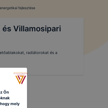
nergetikai fejlesztése
s Villamosipari
etőablakokat, radiátorokat és a
az Ön
oknak
, hogy mely