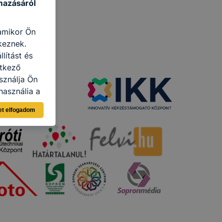
mazásáról
 amikor Ön
keznek.
lítást és
etkező
sználja Ön
használja a
sználói
et elfogadom
n böngésző
lításként
pen, mivel
llapítása
rlése által
tának
en fog