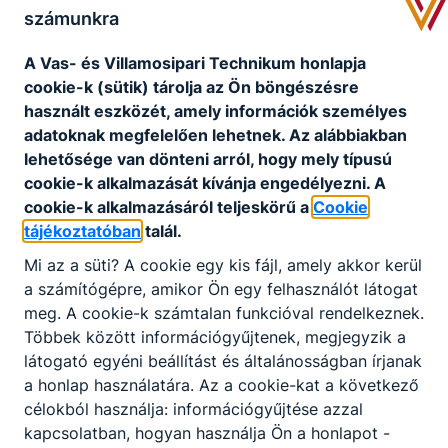
fejlesztése a Soproni SzC
számunkra
szervezésében
A Vas- és Villamosipari Technikum honlapja
cookie-k (sütik) tárolja az Ön böngészésre
2019. február 1-től 10 fő oktatónk, 9 német
használt eszközét, amely információk személyes
csoportban, 5 angol csoportban 160 tanulót -
adatoknak megfelelően lehetnek.
Az alábbiakban
felnőttet és diákot- sikeres vizsgáig vezetett.
lehetősége van dönteni arról, hogy mely típusú
cookie-k alkalmazását kívánja engedélyezni.
A
cookie-k alkalmazásáról teljeskörű a
Cookie
tájékoztatóban
talál.
Mi az a süti?
A cookie egy kis fájl, amely akkor kerül
a számítógépre, amikor Ön egy felhasználót látogat
meg.
A cookie-k számtalan funkcióval rendelkeznek.
Partnereink
Többek között információgyűjtenek, megjegyzik a
látogató egyéni beállítást és általánosságban írjanak
a honlap használatára.
Az a cookie-kat a következő
célokból használja: információgyűjtése azzal
kapcsolatban, hogyan használja Ön a honlapot -