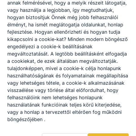
annak felmérésével, hogy a melyik részeit látogatja,
vagy használja a legjobban, így megtudhatjuk,
hogyan biztosítjuk Önnek még jobb felhasználói
élményt, ha ismét meglátogatja oldalunkat, honlap
fejlesztése.
Hogyan ellenőrizheti és hogyan tudja
kikapcsolni a cookie-kat?
Minden modern böngésző
engedélyezi a cookie-k beállításának
megváltoztatását.
A legtöbb beállításként elfogadja
a cookiekat,
de ezek általában megváltoztatják.
tulajdonképpen, mivel a cookie-k célja honlapunk
használhatóságának és folyamatainak megállapítása
vagy lehetséges tétele, a cookie-k alkalmazásának
visszaélése vagy törlése által előfordulhat, hogy
felhasználóink ​​nem lehetséges honlapunk
használatának funkcióinak teljes körű kiterjedése,
vagy a honlap a tervezettől eltérően fog működni
böngészőjében .