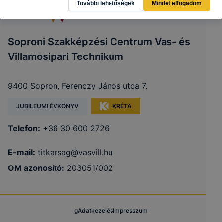
További lehetőségek
Mindet elfogadom
Soproni Szakképzési Centrum Vas- és
Villamosipari Technikum
9400 Sopron, Ferenczy János utca 7.
JUBILEUMI ÉVKÖNYV
KRÉTA
Telefon:
+36 30 600 2726
E-mail:
titkarsag@vasvill.hu
OM azonosító:
203051/002
g
Adatkezelés
Impresszum