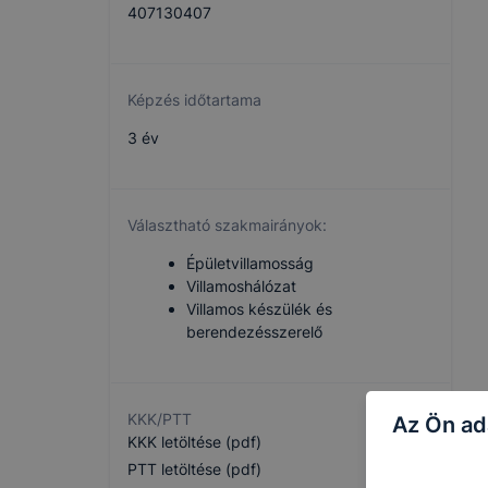
407130407
Képzés időtartama
3 év
Választható szakmairányok:
Épületvillamosság
Villamoshálózat
Villamos készülék és
berendezésszerelő
KKK/PTT
Az Ön ad
KKK letöltése (pdf)
PTT letöltése (pdf)