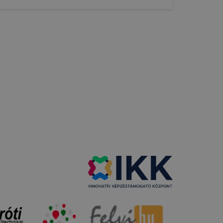
tának
en fog