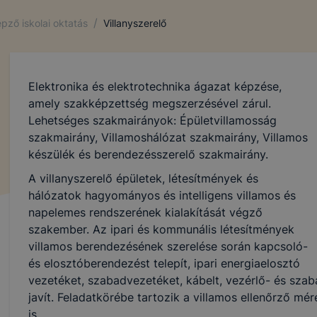
/
pző iskolai oktatás
Villanyszerelő
Elektronika és elektrotechnika ágazat képzése,
amely szakképzettség megszerzésével zárul.
Lehetséges szakmairányok: Épületvillamosság
szakmairány, Villamoshálózat szakmairány, Villamos
készülék és berendezésszerelő szakmairány.
A villanyszerelő épületek, létesítmények és
hálózatok hagyományos és intelligens villamos és
napelemes rendszerének kialakítását végző
szakember. Az ipari és kommunális létesítmények
villamos berendezésének szerelése során kapcsoló-
és elosztóberendezést telepít, ipari energiaelosztó
vezetéket, szabadvezetéket, kábelt, vezérlő- és szab
javít. Feladatkörébe tartozik a villamos ellenőrző mér
is.