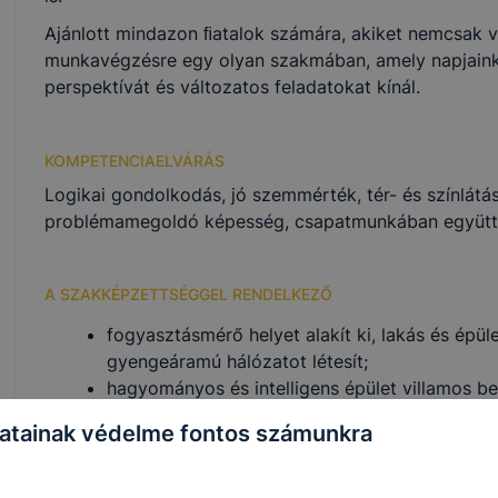
Ajánlott mindazon ﬁatalok számára, akiket nemcsak vo
munkavégzésre egy olyan szakmában, amely napjainkr
perspektívát és változatos feladatokat kínál.
KOMPETENCIAELVÁRÁS
Logikai gondolkodás, jó szemmérték, tér- és színlátá
problémamegoldó képesség, csapatmunkában együtt
A SZAKKÉPZETTSÉGGEL RENDELKEZŐ
fogyasztásmérő helyet alakít ki, lakás és épül
gyengeáramú hálózatot létesít;
hagyományos és intelligens épület villamos bere
kezelését betanítja;
atainak védelme fontos számunkra
egyszerű multimédiás és kommunikációs alkal
leírásokat olvas, értelmez;
kisgépeket, mérőműszereket, kéziszerszámoka