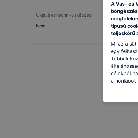
A Vas- és V
böngészésr
Okleveles technikusképzés
megfelelőe
típusú coo
Nem
teljeskörű 
Mi az a süt
egy felhasz
Többek közö
általánossá
célokból ha
a honlapot 
legjobban, 
élményt, ha
ellenőrizhe
engedélyezi
elfogadja a
a cookie-k 
vagy lehets