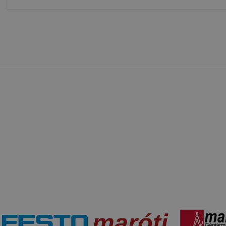
t, hogy felhasználóink ​​nem lehetséges honlapunk használa
 teljes körű kiterjedése, vagy a honlap a tervezettől eltérő
ngészőjében .