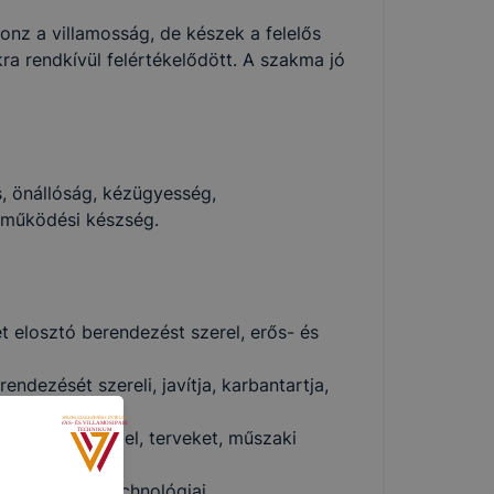
nz a villamosság, de készek a felelős
a rendkívül felértékelődött. A szakma jó
s, önállóság, kézügyesség,
működési készség.
et elosztó berendezést szerel, erős- és
ndezését szereli, javítja, karbantartja,
mazásokat kezel, terveket, műszaki
t használ a technológiai