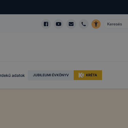
rdekű adatok
JUBILEUMI ÉVKÖNYV
KRÉTA