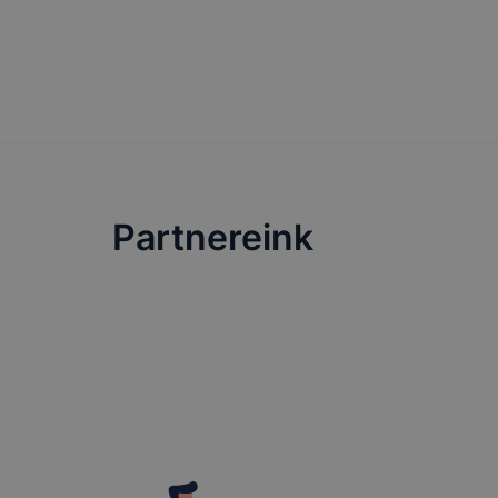
előfordulha
funkcióinak
működni bö
Partnereink