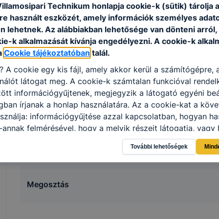
illamosipari Technikum honlapja cookie-k (sütik) tárolja 
alapműveleteknél.
e használt eszközét, amely információk személyes adat
n lehetnek.
Az alábbiakban lehetősége van dönteni arról
kie-k alkalmazását kívánja engedélyezni.
A cookie-k alkal
ISKOLASPECIFIKUS INFORMÁCIÓK A KÉPZÉSHEZ
a
Cookie tájékoztatóban
talál.
3 éves szakképző iskolai oktatás, az oktatott idegen
i?
A cookie egy kis fájl, amely akkor kerül a számítógépre,
szakmára egyéb pszichés fejlődési zavarral (súlyos ta
nálót látogat meg.
A cookie-k számtalan funkcióval rendel
magatartásszabályozási zavarral) küzdő tanulók is j
tt információgyűjtenek, megjegyzik a látogató egyéni beál
alkalmassági követelményeknek való megfelelés szüks
gban írjanak a honlap használatára.
Az a cookie-kat a köv
A 9. évfolyam végi ágazati alapvizsga után duális k
sználja: információgyűjtése azzal kapcsolatban, hogyan ha
külső partnereinknél folyatathatják a képzést. Az ösz
-annak felmérésével, hogy a melyik részeit látogatja, vagy 
minimálbér 10%-a, a szakképzési munkaszerződés min
így megtudhatjuk, hogyan biztosítjuk Önnek még jobb felha
határozza meg
További lehetőségek
Mind
 ismét meglátogatja oldalunkat, honlap fejlesztése.
Hogyan
ti és hogyan tudja kikapcsolni a cookie-kat?
Minden moder
 a cookie-k beállításának megváltoztatását.
A legtöbb beál
Megosztás
 cookiekat,
de ezek általában megváltoztatják.
tulajdonkép
célja honlapunk használhatóságának és folyamatainak megá
éges tétele, a cookie-k alkalmazásának visszaélése vagy tö