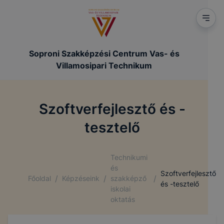
Soproni Szakképzési Centrum Vas- és
Villamosipari Technikum
Szoftverfejlesztő és -
tesztelő
Technikumi
és
Szoftverfejlesztő
/
/
/
Főoldal
Képzéseink
szakképző
és -tesztelő
iskolai
oktatás