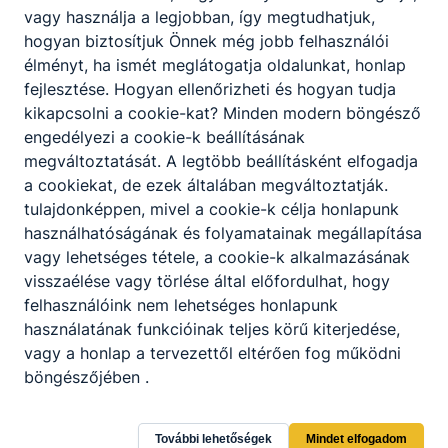
vagy használja a legjobban, így megtudhatjuk,
alkalmazásokat tervez és fejleszt;
hogyan biztosítjuk Önnek még jobb felhasználói
asztali alkalmazást (szoftvert) tervez és
élményt, ha ismét meglátogatja oldalunkat, honlap
fejleszt;
fejlesztése.
Hogyan ellenőrizheti és hogyan tudja
szoftvereket tesztel;
kikapcsolni a cookie-kat?
Minden modern böngésző
adatbázisokat tervez és kezel;
engedélyezi a cookie-k beállításának
csoportmunkát és együttműködést
megváltoztatását.
A legtöbb beállításként elfogadja
támogató szoftvereket használ;
a cookiekat,
de ezek általában megváltoztatják.
erőforrást és időszükségletet határoz meg.
tulajdonképpen, mivel a cookie-k célja honlapunk
használhatóságának és folyamatainak megállapítása
vagy lehetséges tétele, a cookie-k alkalmazásának
ISKOLASPECIFIKUS INFORMÁCIÓK A KÉPZÉSHEZ
visszaélése vagy törlése által előfordulhat, hogy
5 éves technikumi oktatás. A tanulmányi területen
felhasználóink ​​nem lehetséges honlapunk
oktatott első idegen nyelv a következő(k egyike):
használatának funkcióinak teljes körű kiterjedése,
angol. A tanulmányi területre mozgásszervi
vagy a honlap a tervezettől eltérően fog működni
fogyatékos, látási fogyatékos (gyengénlátó),
böngészőjében .
hallási fogyatékos (nagyothalló) tanulók is
jelentkezhetnek
Kollégiumi elhelyezés biztosított. Az ösztöndíj a
További lehetőségek
Mindet elfogadom