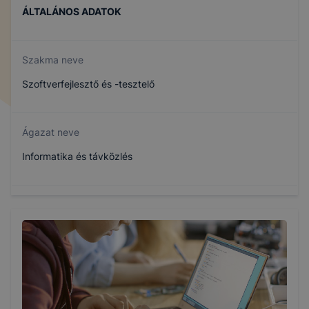
ÁLTALÁNOS ADATOK
Szakma neve
Szoftverfejlesztő és -tesztelő
Ágazat neve
Informatika és távközlés
Szakmajegyzék száma
506131203
Képzés időtartama
5 év