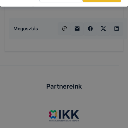
9-10. évfolyamon a mindenkori minimálbér 5%-a
Megosztás
Partnereink