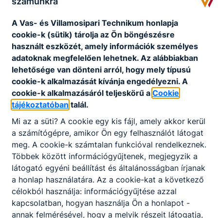
számunkra
Ajánlott minden ﬁatal számára, akit az informatikai
A Vas- és Villamosipari Technikum honlapja
szoftverek világa nemcsak vonz, hanem azok
cookie-k (sütik) tárolja az Ön böngészésre
fejlesztése, tökéletesítése is érdekel.
használt eszközét, amely információk személyes
adatoknak megfelelően lehetnek.
Az alábbiakban
lehetősége van dönteni arról, hogy mely típusú
KOMPETENCIAELVÁRÁS
cookie-k alkalmazását kívánja engedélyezni.
A
Informatikai ismeretek, logikus gondolkodási és
cookie-k alkalmazásáról teljeskörű a
Cookie
problémamegoldó képesség, ügyfélközpontú
tájékoztatóban
talál.
hozzáállás, rendszerszintű gondolkodás,
együttműködési készség.
Mi az a süti?
A cookie egy kis fájl, amely akkor kerül
a számítógépre, amikor Ön egy felhasználót látogat
meg.
A cookie-k számtalan funkcióval rendelkeznek.
A SZAKKÉPZETTSÉGGEL RENDELKEZŐ
Többek között információgyűjtenek, megjegyzik a
látogató egyéni beállítást és általánosságban írjanak
számítógépet kezel, üzemeltet;
a honlap használatára.
Az a cookie-kat a következő
fejlesztéshez szükséges szoftvereket
célokból használja: információgyűjtése azzal
telepít, használ;
kapcsolatban, hogyan használja Ön a honlapot -
weboldalakat tervez és kódol;
annak felmérésével, hogy a melyik részeit látogatja,
webes kliens és szerveroldali