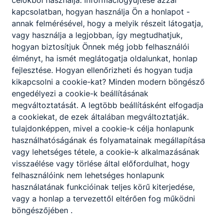
célokból használja: információgyűjtése azzal
szakszerűen bemutatja, elemzi,
kapcsolatban, hogyan használja Ön a honlapot -
eredményesen oktatja;
annak felmérésével, hogy a melyik részeit látogatja,
a sportági mozgástechnikák
vagy használja a legjobban, így megtudhatjuk,
végrehajtásakor előforduló hibákat
hogyan biztosítjuk Önnek még jobb felhasználói
felismeri, javítja;
élményt, ha ismét meglátogatja oldalunkat, honlap
a sportolók képességeit és erőnlétét
fejlesztése.
Hogyan ellenőrizheti és hogyan tudja
szakszerűen felméri, értékeli;
kikapcsolni a cookie-kat?
Minden modern böngésző
az életkori sajátosságok, valamint az
engedélyezi a cookie-k beállításának
egyéni adottságok ﬁgyelembevételével
megváltoztatását.
A legtöbb beállításként elfogadja
tanítványai sportág-speciﬁkus
a cookiekat,
de ezek általában megváltoztatják.
felkészítését, versenyzését megtervezi és
tulajdonképpen, mivel a cookie-k célja honlapunk
irányítja;
használhatóságának és folyamatainak megállapítása
a sportolók teljesítményét értékeli, a
vagy lehetséges tétele, a cookie-k alkalmazásának
versenyzők kiválasztását elvégzi;
visszaélése vagy törlése által előfordulhat, hogy
a tehetséggondozás korszerű elveit és
felhasználóink ​​nem lehetséges honlapunk
módszereit alkalmazza;
használatának funkcióinak teljes körű kiterjedése,
különböző ciklusú edzés terveket készít;
vagy a honlap a tervezettől eltérően fog működni
sporteseményeket, mérkőzéseket,
böngészőjében .
versenyeket, táborokat szervez;