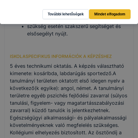
a munkakörével együtt járó szervezési,
pénzügyi, adminisztratív és marketing
További lehetőségek
Mindet elfogadom
feladatokat ellát;
szükség esetén szakszerű segítséget és
elsősegélyt nyújt.
ISKOLASPECIFIKUS INFORMÁCIÓK A KÉPZÉSHEZ
5 éves technikumi oktatás. A képzés választható
kimenete: kosárlbda, labdarúgás sportedző.A
tanulmányi területen oktatott első idegen nyelv a
következő(k egyike): angol, német. A tanulmányi
területre egyéb pszichés fejlődési zavarral (súlyos
tanulási, figyelem- vagy magatartásszabályozási
zavarral) küzdő tanulók is jelentkezhetnek.
Egészségügyi alkalmassági- és pályalakalmassági
követelményeknek való megfelelés szükséges.
Kollégiumi elhelyezés biztosított. Az ösztöndíj a