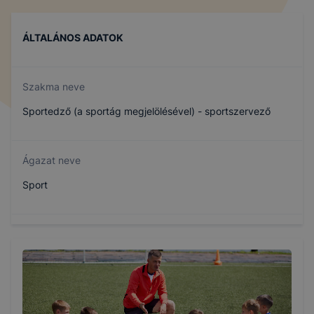
ÁLTALÁNOS ADATOK
Szakma neve
Sportedző (a sportág megjelölésével) - sportszervező
Ágazat neve
Sport
Szakmajegyzék száma
510142002
Képzés időtartama