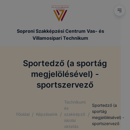
Soproni Szakképzési Centrum Vas- és
Villamosipari Technikum
Sportedző (a sportág
megjelölésével) -
sportszervező
Technikumi
Sportedző (a
és
sportág
/
/
/
Főoldal
Képzéseink
szakképző
megjelölésével) -
iskolai
sportszervező
oktatás