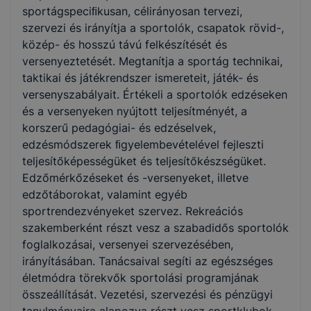
sportágspeciﬁkusan, célirányosan tervezi,
szervezi és irányítja a sportolók, csapatok rövid-,
közép- és hosszú távú felkészítését és
versenyeztetését. Megtanítja a sportág technikai,
taktikai és játékrendszer ismereteit, játék- és
versenyszabályait. Értékeli a sportolók edzéseken
és a versenyeken nyújtott teljesítményét, a
korszerű pedagógiai- és edzéselvek,
edzésmódszerek ﬁgyelembevételével fejleszti
teljesítőképességüket és teljesítőkészségüket.
Edzőmérkőzéseket és -versenyeket, illetve
edzőtáborokat, valamint egyéb
sportrendezvényeket szervez. Rekreációs
szakemberként részt vesz a szabadidős sportolók
foglalkozásai, versenyei szervezésében,
irányításában. Tanácsaival segíti az egészséges
életmódra törekvők sportolási programjának
összeállítását. Vezetési, szervezési és pénzügyi