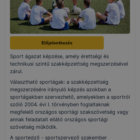
5 év
Választható szakmairányok:
Nem válaszható
Előjelentkezés
Sport ágazat képzése, amely érettségi és
KKK/PTT
technikusi szintű szakképzettség megszerzésével
KKK letöltése (pdf)
zárul.
PTT letöltése (pdf)
Választható sportágak: a szakképzettség
megszerzésére irányuló képzés azokban a
Okleveles technikusképzés
sportágakban szervezhető, amelyekben a sportról
szóló 2004. évi I. törvényben foglaltaknak
Nem
megfelelő országos sportági szakszövetség vagy
annak feladatait ellátó országos sportági
szövetség működik.
A sportedző - sportszervező szakember