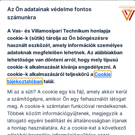
tanulmányaira alapozva részt vesz sportklubok,
szakosztályok munkájában, irányításában.
Az Ön adatainak védelme fontos
Sporthoz és rekreációhoz kapcsolódó
számunkra
rendezvényeket szervez.
A Vas- és Villamosipari Technikum honlapja
Ajánlott minden fiatal számára, akinek a sport,
cookie-k (sütik) tárolja az Ön böngészésre
sportolás iránti elkötelezettsége oly mértékű,
használt eszközét, amely információk személyes
hogy szívesen választja ezt a területet hivatásául.
adatoknak megfelelően lehetnek.
Az alábbiakban
lehetősége van dönteni arról, hogy mely típusú
cookie-k alkalmazását kívánja engedélyezni.
A
KOMPETENCIAELVÁRÁS
cookie-k alkalmazásáról teljeskörű a
Cookie
Kimagasló mozgáskoordináció, a választott
tájékoztatóban
talál.
sportágban való sportolói jártasság, jó ﬁzikum,
kommunikációs készség, szakmai fejlődés
Mi az a süti?
A cookie egy kis fájl, amely akkor kerül
irányítása.
a számítógépre, amikor Ön egy felhasználót látogat
meg.
A cookie-k számtalan funkcióval rendelkeznek.
Többek között információgyűjtenek, megjegyzik a
A SZAKKÉPZETTSÉGGEL RENDELKEZŐ
látogató egyéni beállítást és általánosságban írjanak
a honlap használatára.
Az a cookie-kat a következő
a választott sportág mozgásformáit