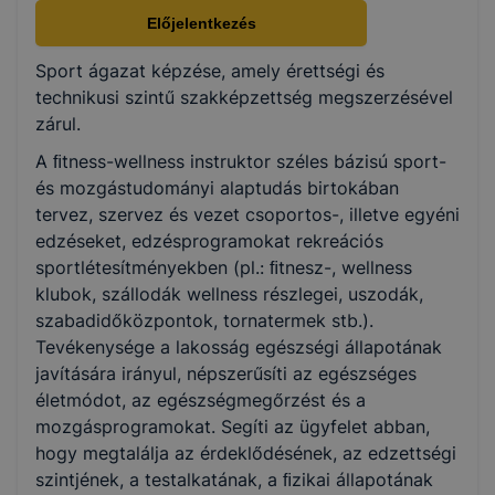
Nem válaszható
Előjelentkezés
Sport ágazat képzése, amely érettségi és
KKK/PTT
technikusi szintű szakképzettség megszerzésével
KKK letöltése (pdf)
zárul.
PTT letöltése (pdf)
A ﬁtness-wellness instruktor széles bázisú sport-
és mozgástudományi alaptudás birtokában
Okleveles technikusképzés
tervez, szervez és vezet csoportos-, illetve egyéni
edzéseket, edzésprogramokat rekreációs
Nem
sportlétesítményekben (pl.: ﬁtnesz-, wellness
klubok, szállodák wellness részlegei, uszodák,
szabadidőközpontok, tornatermek stb.).
Tevékenysége a lakosság egészségi állapotának
javítására irányul, népszerűsíti az egészséges
életmódot, az egészségmegőrzést és a
mozgásprogramokat. Segíti az ügyfelet abban,
hogy megtalálja az érdeklődésének, az edzettségi
szintjének, a testalkatának, a ﬁzikai állapotának