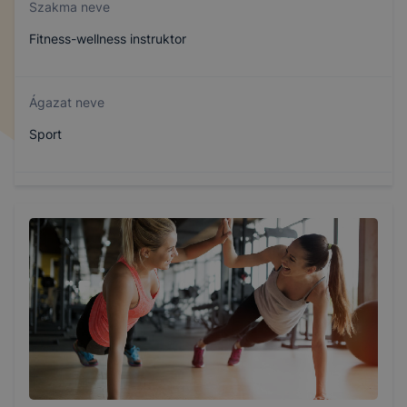
Szakma neve
Fitness-wellness instruktor
Ágazat neve
Sport
Szakmajegyzék száma
510142001
Képzés időtartama
5 év
Választható szakmairányok: