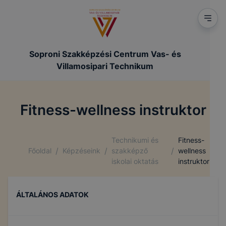
Soproni Szakképzési Centrum Vas- és
Villamosipari Technikum
Fitness-wellness instruktor
Technikumi és
Fitness-
/
/
/
Főoldal
Képzéseink
szakképző
wellness
iskolai oktatás
instruktor
ÁLTALÁNOS ADATOK