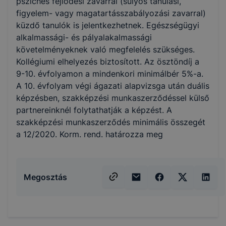
pszichés fejlődési zavarral (súlyos tanulási,
figyelem- vagy magatartásszabályozási zavarral)
küzdő tanulók is jelentkezhetnek. Egészségügyi
alkalmassági- és pályalakalmassági
követelményeknek való megfelelés szükséges.
Kollégiumi elhelyezés biztosított. Az ösztöndíj a
9-10. évfolyamon a mindenkori minimálbér 5%-a.
A 10. évfolyam végi ágazati alapvizsga után duális
képzésben, szakképzési munkaszerződéssel külső
partnereinknél folytathatják a képzést. A
szakképzési munkaszerződés minimális összegét
a 12/2020. Korm. rend. határozza meg
Megosztás