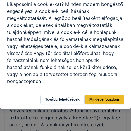
csoporttagokat motiválja;
kikapcsolni a cookie-kat?
Minden modern böngésző
életkori sajátosságoknak megfelelő és
engedélyezi a cookie-k beállításának
egyéb speciális csoportos foglalkozásokat
megváltoztatását.
A legtöbb beállításként elfogadja
tervez és vezet;
a cookiekat,
de ezek általában megváltoztatják.
a hibákat felismeri, kijavítja, a sérüléseket
tulajdonképpen, mivel a cookie-k célja honlapunk
megelőzi;
használhatóságának és folyamatainak megállapítása
szükség esetén elsősegélynyújtási
vagy lehetséges tétele, a cookie-k alkalmazásának
feladatokat lát el;
visszaélése vagy törlése által előfordulhat, hogy
az erőfejlesztő és kardio-gépeken végzett
felhasználóink ​​nem lehetséges honlapunk
egyéni edzéseket szakszerűen felügyeli;
használatának funkcióinak teljes körű kiterjedése,
kapcsolódó adminisztratív feladatokat lát
vagy a honlap a tervezettől eltérően fog működni
el.
böngészőjében .
További lehetőségek
Mindet elfogadom
ISKOLASPECIFIKUS INFORMÁCIÓK A KÉPZÉSHEZ
5 éves technikumi oktatás. A tanulmányi területen
oktatott első idegen nyelv a következő(k egyike):
angol, német. A tanulmányi területre egyéb