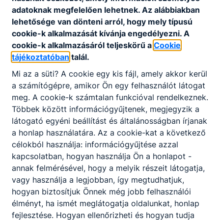
jártasság, jó ﬁzikum és ritmusérzék,
adatoknak megfelelően lehetnek.
Az alábbiakban
kommunikációs készség, szakmai fejlődés
lehetősége van dönteni arról, hogy mely típusú
irányítása.
cookie-k alkalmazását kívánja engedélyezni.
A
cookie-k alkalmazásáról teljeskörű a
Cookie
tájékoztatóban
talál.
A SZAKKÉPZETTSÉGGEL RENDELKEZŐ
Mi az a süti?
A cookie egy kis fájl, amely akkor kerül
a fizikai aktivitás fontosságát terjeszti, az
a számítógépre, amikor Ön egy felhasználót látogat
általa oktatott mozgásprogramokat
meg.
A cookie-k számtalan funkcióval rendelkeznek.
népszerűsíti;
Többek között információgyűjtenek, megjegyzik a
változatos hangulatú, dinamikájú és edzés
látogató egyéni beállítást és általánosságban írjanak
hatású zenés óra fajtákat tart;
a honlap használatára.
Az a cookie-kat a következő
képes csoportos és egyéni vízi
célokból használja: információgyűjtése azzal
edzésprogramokat vezetni;
kapcsolatban, hogyan használja Ön a honlapot -
a csoport tudásszintjének megfelelő
annak felmérésével, hogy a melyik részeit látogatja,
gyakorlat anyagot állít össze, a terhelés
vagy használja a legjobban, így megtudhatjuk,
intenzitás megfelelő módon szabályozza;
hogyan biztosítjuk Önnek még jobb felhasználói
a gyakorlatokat bemutatja és megtanítja;
élményt, ha ismét meglátogatja oldalunkat, honlap
a kellemes csoportlégkört megteremti, a
fejlesztése.
Hogyan ellenőrizheti és hogyan tudja