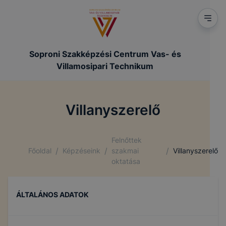
Soproni Szakképzési Centrum Vas- és
Villamosipari Technikum
Villanyszerelő
Felnőttek
/
/
/
Főoldal
Képzéseink
szakmai
Villanyszerelő
oktatása
ÁLTALÁNOS ADATOK