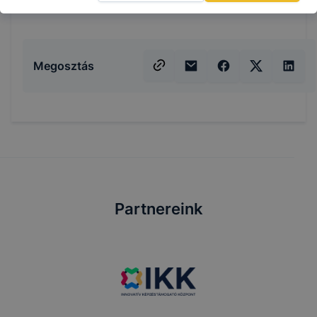
képzést.
Megosztás
Partnereink