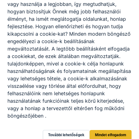
vagy használja a legjobban, így megtudhatjuk,
gyengeáramú hálózatot létesít;
hogyan biztosítjuk Önnek még jobb felhasználói
hagyományos és intelligens épület villamos
élményt, ha ismét meglátogatja oldalunkat, honlap
berendezését szereli, javítja, karbantartja,
fejlesztése.
Hogyan ellenőrizheti és hogyan tudja
kezelését betanítja;
kikapcsolni a cookie-kat?
Minden modern böngésző
egyszerű multimédiás és kommunikációs
engedélyezi a cookie-k beállításának
alkalmazásokat kezel, terveket, műszaki
megváltoztatását.
A legtöbb beállításként elfogadja
leírásokat olvas, értelmez;
a cookiekat,
de ezek általában megváltoztatják.
kisgépeket, mérőműszereket,
tulajdonképpen, mivel a cookie-k célja honlapunk
kéziszerszámokat használ a technológiai
használhatóságának és folyamatainak megállapítása
alapműveleteknél.
vagy lehetséges tétele, a cookie-k alkalmazásának
visszaélése vagy törlése által előfordulhat, hogy
felhasználóink ​​nem lehetséges honlapunk
ISKOLASPECIFIKUS INFORMÁCIÓK A KÉPZÉSHEZ
használatának funkcióinak teljes körű kiterjedése,
2 éves, közismeret nélküli szakképzés. A belépés
vagy a honlap a tervezettől eltérően fog működni
feltétele 10. osztály elvégzése és az egészségügyi
böngészőjében .
alkalmasság. A bementi kompetenciák és az
előzetes tudás felmérése után lehetőség van
(beszámítással) egy év alatt is elvégezni a
További lehetőségek
Mindet elfogadom