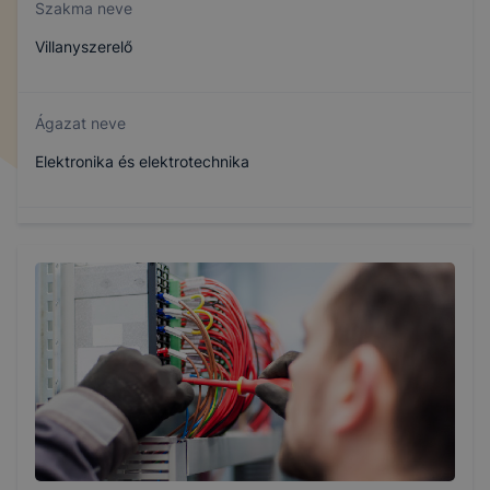
Szakma neve
Villanyszerelő
Ágazat neve
Elektronika és elektrotechnika
Szakmajegyzék száma
407130407
Képzés időtartama
3 év
Választható szakmairányok: