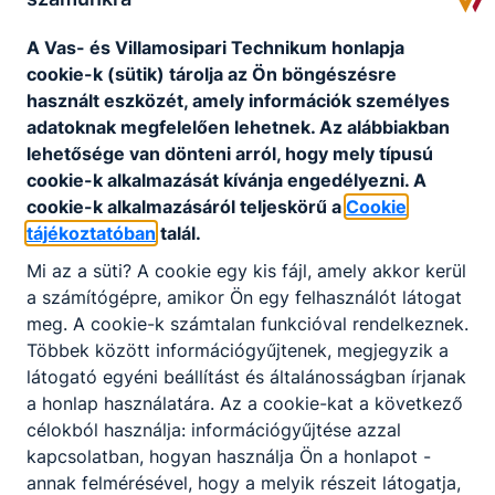
beállítások elvégzése is.
A Vas- és Villamosipari Technikum honlapja
Ajánlott mindazon ﬁatalok számára, akiket
cookie-k (sütik) tárolja az Ön böngészésre
nemcsak vonz a villamosság, de készek a felelős
használt eszközét, amely információk személyes
munkavégzésre egy olyan szakmában, amely
adatoknak megfelelően lehetnek.
Az alábbiakban
napjainkra rendkívül felértékelődött. A szakma jó
lehetősége van dönteni arról, hogy mely típusú
perspektívát és változatos feladatokat kínál.
cookie-k alkalmazását kívánja engedélyezni.
A
cookie-k alkalmazásáról teljeskörű a
Cookie
KOMPETENCIAELVÁRÁS
tájékoztatóban
talál.
Logikai gondolkodás, jó szemmérték, tér- és
Mi az a süti?
A cookie egy kis fájl, amely akkor kerül
színlátás, önállóság, kézügyesség,
a számítógépre, amikor Ön egy felhasználót látogat
problémamegoldó képesség, csapatmunkában
meg.
A cookie-k számtalan funkcióval rendelkeznek.
együttműködési készség.
Többek között információgyűjtenek, megjegyzik a
látogató egyéni beállítást és általánosságban írjanak
a honlap használatára.
Az a cookie-kat a következő
A SZAKKÉPZETTSÉGGEL RENDELKEZŐ
célokból használja: információgyűjtése azzal
kapcsolatban, hogyan használja Ön a honlapot -
fogyasztásmérő helyet alakít ki, lakás és
annak felmérésével, hogy a melyik részeit látogatja,
épület elosztó berendezést szerel, erős- és