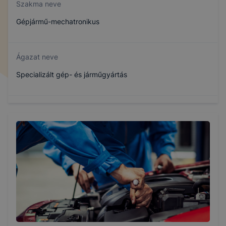
Szakma neve
Gépjármű-mechatronikus
Ágazat neve
Specializált gép- és járműgyártás
Szakmajegyzék száma
407161905
Képzés időtartama
3 év
Választható szakmairányok: