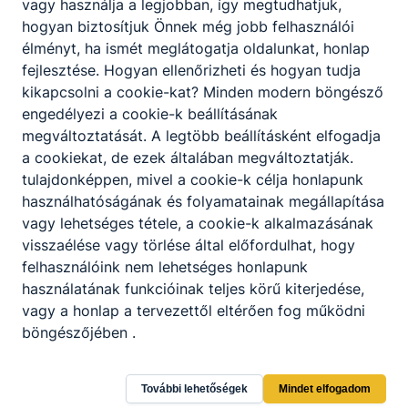
közreműködik;
vagy használja a legjobban, így megtudhatjuk,
a gyártási folyamatban minőségellenőrzést
hogyan biztosítjuk Önnek még jobb felhasználói
végez, ellenőrzi a gyártósorról lekerülő
élményt, ha ismét meglátogatja oldalunkat, honlap
gépjárművek minőségét;
fejlesztése.
Hogyan ellenőrizheti és hogyan tudja
megállapítja és megszünteti a hibákat és
kikapcsolni a cookie-kat?
Minden modern böngésző
zavarokat, ehhez automatikus mérő- és
engedélyezi a cookie-k beállításának
vizsgáló rendszereket használ;
megváltoztatását.
A legtöbb beállításként elfogadja
kezeli a járműveket és azok rendszereit,
a cookiekat,
de ezek általában megváltoztatják.
üzembe helyezi a járműveket;
tulajdonképpen, mivel a cookie-k célja honlapunk
mechanikus és elektromos alkatrészeket
használhatóságának és folyamatainak megállapítása
össze- és szétszerel, valamint ellenőriz;
vagy lehetséges tétele, a cookie-k alkalmazásának
járműveket és rendszereket karbantart,
visszaélése vagy törlése által előfordulhat, hogy
javít és beállít;
felhasználóink ​​nem lehetséges honlapunk
hibákat és zavarokat keres, mérési
használatának funkcióinak teljes körű kiterjedése,
eredményeket értékel;
vagy a honlap a tervezettől eltérően fog működni
munkahelyi logisztikai ismereteket
böngészőjében .
alkalmaz;
minőségi, valamint a munkavégzéshez
További lehetőségek
Mindet elfogadom
szükséges utasításokat értelmez.