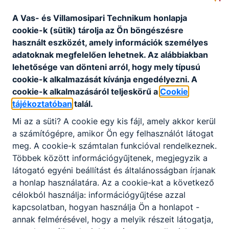
Javasolt továbbá azoknak, akik szeretik a
látványos eredményeket és érdeklődnek az
A Vas- és Villamosipari Technikum honlapja
alternatív hajtású járművek iránt.
cookie-k (sütik) tárolja az Ön böngészésre
használt eszközét, amely információk személyes
adatoknak megfelelően lehetnek.
Az alábbiakban
KOMPETENCIAELVÁRÁS
lehetősége van dönteni arról, hogy mely típusú
Jó ﬁzikum, kézügyesség, szakszerű
cookie-k alkalmazását kívánja engedélyezni.
A
kommunikáció, csapatmunka, felelősségtudat,
cookie-k alkalmazásáról teljeskörű a
Cookie
vevőközpontúság.
tájékoztatóban
talál.
Mi az a süti?
A cookie egy kis fájl, amely akkor kerül
a számítógépre, amikor Ön egy felhasználót látogat
A SZAKKÉPZETTSÉGGEL RENDELKEZŐ
meg.
A cookie-k számtalan funkcióval rendelkeznek.
elvégzi a javítandó gépjármű
Többek között információgyűjtenek, megjegyzik a
állapotfelmérését, hibamegállapítását;
látogató egyéni beállítást és általánosságban írjanak
működteti a munkavégzéshez szükséges
a honlap használatára.
Az a cookie-kat a következő
gépeket, berendezéseket, diagnosztikai és
célokból használja: információgyűjtése azzal
mérőeszközöket;
kapcsolatban, hogyan használja Ön a honlapot -
a gépjárművek sorozatgyártásában
annak felmérésével, hogy a melyik részeit látogatja,