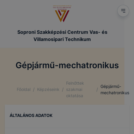
Soproni Szakképzési Centrum Vas- és
Villamosipari Technikum
Gépjármű-mechatronikus
Felnőttek
Gépjármű-
/
/
/
Főoldal
Képzéseink
szakmai
mechatronikus
oktatása
ÁLTALÁNOS ADATOK