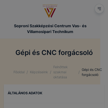
Soproni Szakképzési Centrum Vas- és
Villamosipari Technikum
Gépi és CNC forgácsoló
Felnőttek
Gépi és CNC
/
/
/
Főoldal
Képzéseink
szakmai
forgácsoló
oktatása
ÁLTALÁNOS ADATOK