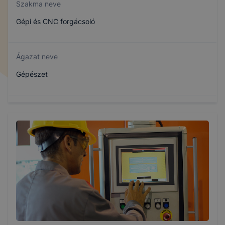
Szakma neve
Gépi és CNC forgácsoló
Ágazat neve
Gépészet
Szakmajegyzék száma
407151007
Képzés időtartama
3 év
Választható szakmairányok: