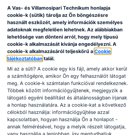
gépeket, érdekli a forgácsolás és egyedi termékek
A Vas- és Villamosipari Technikum honlapja
előállítása.
cookie-k (sütik) tárolja az Ön böngészésre
használt eszközét, amely információk személyes
adatoknak megfelelően lehetnek.
Az alábbiakban
KOMPETENCIAELVÁRÁS
lehetősége van dönteni arról, hogy mely típusú
Kreativitás, önállóság, felelősségtudat, csapatban
cookie-k alkalmazását kívánja engedélyezni.
A
való együttműködés, precizitás,
cookie-k alkalmazásáról teljeskörű a
Cookie
problémamegoldó képesség.
tájékoztatóban
talál.
Mi az a süti?
A cookie egy kis fájl, amely akkor kerül
A SZAKKÉPZETTSÉGGEL RENDELKEZŐ
a számítógépre, amikor Ön egy felhasználót látogat
meg.
A cookie-k számtalan funkcióval rendelkeznek.
műszaki dokumentációt tanulmányoz és
Többek között információgyűjtenek, megjegyzik a
értelmez;
látogató egyéni beállítást és általánosságban írjanak
a forgácsoló eljárásoknak megfelelően
a honlap használatára.
Az a cookie-kat a következő
felszereli, beállítja a munkadarabot
célokból használja: információgyűjtése azzal
befogó-, megfogó- és rögzítőeszközöket;
kapcsolatban, hogyan használja Ön a honlapot -
kiválasztja és használja a megmunkáláshoz
annak felmérésével, hogy a melyik részeit látogatja,
szükséges szerszámokat;
vagy használja a legjobban, így megtudhatjuk,