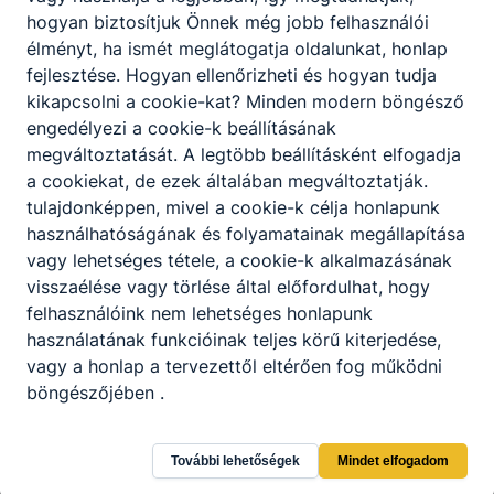
kézi megmunkálással egyszerű
hogyan biztosítjuk Önnek még jobb felhasználói
alkatrészeket gyárt, alakít, javít;
élményt, ha ismét meglátogatja oldalunkat, honlap
alkatrészeket gyárt esztergálással,
fejlesztése.
Hogyan ellenőrizheti és hogyan tudja
köszörüléssel, marással;
kikapcsolni a cookie-kat?
Minden modern böngésző
egyszerű geometriájú alkatrészeket készít
engedélyezi a cookie-k beállításának
CNC vezérlésű megmunkáló gépeken;
megváltoztatását.
A legtöbb beállításként elfogadja
forgácsoló szerszámokat készít, élez;
a cookiekat,
de ezek általában megváltoztatják.
a legyártott munkadarab minőségét és
tulajdonképpen, mivel a cookie-k célja honlapunk
megfelelősségét ellenőrzi.
használhatóságának és folyamatainak megállapítása
vagy lehetséges tétele, a cookie-k alkalmazásának
visszaélése vagy törlése által előfordulhat, hogy
ISKOLASPECIFIKUS INFORMÁCIÓK A KÉPZÉSHEZ
felhasználóink ​​nem lehetséges honlapunk
2 éves, közismeret nélküli szakképzés. A belépés
használatának funkcióinak teljes körű kiterjedése,
feltétele 10. osztály elvégzése és az egészségügyi
vagy a honlap a tervezettől eltérően fog működni
alkalmasság. A bementi kompetenciák és az
böngészőjében .
előzetes tudás felmérése után lehetőség van
(beszámítással) egy év alatt is elvégezni a
További lehetőségek
Mindet elfogadom
képzést.