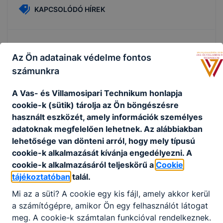
KAPCSOLÓDÓ HÍREK
Az Ön adatainak védelme fontos
számunkra
A Vas- és Villamosipari Technikum honlapja
cookie-k (sütik) tárolja az Ön böngészésre
használt eszközét, amely információk személyes
adatoknak megfelelően lehetnek.
Az alábbiakban
lehetősége van dönteni arról, hogy mely típusú
cookie-k alkalmazását kívánja engedélyezni.
A
Képzési kínálat felnőttek részére 2026/2027.
cookie-k alkalmazásáról teljeskörű a
Cookie
tanév
tájékoztatóban
talál.
Mi az a süti?
A cookie egy kis fájl, amely akkor kerül
Iskolánk felnőttek részére az alábbi képzéseket hirdeti
a számítógépre, amikor Ön egy felhasználót látogat
meg a 2026/2027. tanévre
meg.
A cookie-k számtalan funkcióval rendelkeznek.