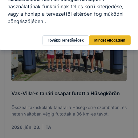
2026. jún. 28.
TKK
használatának funkcióinak teljes körű kiterjedése,
vagy a honlap a tervezettől eltérően fog működni
böngészőjében .
További lehetőségek
Mindet elfogadom
Vas-Villa'-s tanári csapat futott a Hűségkörön
Összeálltak iskolánk tanárai a Hűségkörre szombaton, és
heten váltóban végig futották a 86 km-es távot.
2026. jún. 23.
TA