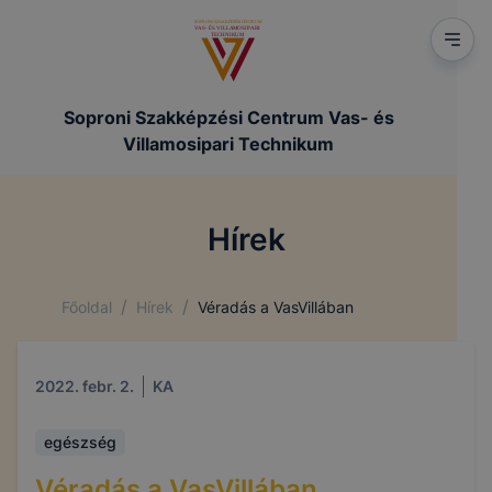
Soproni Szakképzési Centrum Vas- és
Villamosipari Technikum
Hírek
/
/
Főoldal
Hírek
Véradás a VasVillában
2022. febr. 2.
KA
egészség
Véradás a VasVillában