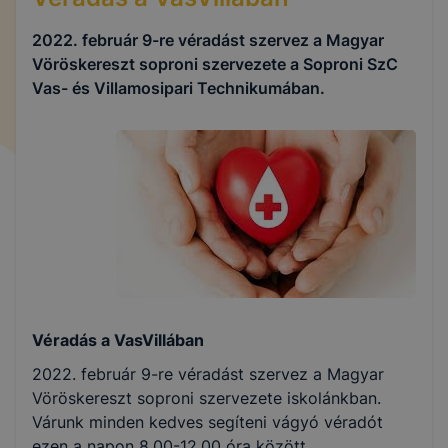
2022. február 9-re véradást szervez a Magyar
Vöröskereszt soproni szervezete a Soproni SzC
Vas- és Villamosipari Technikumában.
Véradás a VasVillában
2022. február 9-re véradást szervez a Magyar
Vöröskereszt soproni szervezete iskolánkban.
Várunk minden kedves segíteni vágyó véradót
ezen a napon 8.00-12.00 óra között.