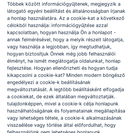
2026. júl. 18.
KH
Többek között információgyűjtenek, megjegyzik a
látogató egyéni beállítást és általánosságban írjanak
a honlap használatára.
Az a cookie-kat a következő
célokból használja: információgyűjtése azzal
kapcsolatban, hogyan használja Ön a honlapot -
annak felmérésével, hogy a melyik részeit látogatja,
vagy használja a legjobban, így megtudhatjuk,
hogyan biztosítjuk Önnek még jobb felhasználói
élményt, ha ismét meglátogatja oldalunkat, honlap
fejlesztése.
Hogyan ellenőrizheti és hogyan tudja
kikapcsolni a cookie-kat?
Minden modern böngésző
engedélyezi a cookie-k beállításának
megváltoztatását.
A legtöbb beállításként elfogadja
Zsganyár Csenge első helyen végzett a haiku író
a cookiekat,
de ezek általában megváltoztatják.
pályázaton
tulajdonképpen, mivel a cookie-k célja honlapunk
használhatóságának és folyamatainak megállapítása
Zsganyár Csenge 11. S osztályos tanulónk a Japán Nap
alkalmából meghirdetett haiku író pályázaton első
vagy lehetséges tétele, a cookie-k alkalmazásának
helyezett lett
visszaélése vagy törlése által előfordulhat, hogy
felhasználóink ​​nem lehetséges honlapunk