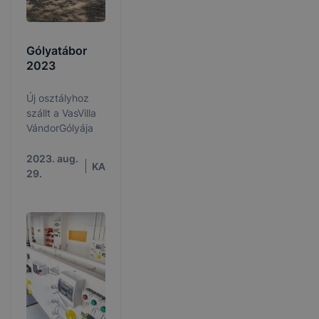
Gólyatábor
2023
Új osztályhoz
szállt a VasVilla
VándorGólyája
2023. aug.
KA
29.