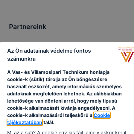
Partnereink
Az Ön adatainak védelme fontos
számunkra
A Vas- és Villamosipari Technikum honlapja
cookie-k (sütik) tárolja az Ön böngészésre
használt eszközét, amely információk személyes
adatoknak megfelelően lehetnek.
Az alábbiakban
lehetősége van dönteni arról, hogy mely típusú
cookie-k alkalmazását kívánja engedélyezni.
A
cookie-k alkalmazásáról teljeskörű a
Cookie
tájékoztatóban
talál.
Mi az a süti?
A cookie egy kis fájl, amely akkor kerül