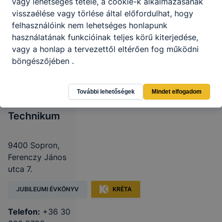
vagy lehetséges tétele, a cookie-k alkalmazásának
visszaélése vagy törlése által előfordulhat, hogy
felhasználóink ​​nem lehetséges honlapunk
használatának funkcióinak teljes körű kiterjedése,
vagy a honlap a tervezettől eltérően fog működni
Soproni
böngészőjében .
Szakképzési
Centrum Vas-
További lehetőségek
Mindet elfogadom
és Villamosipari
Technikum
9400 Sopron,
Ferenczy János
utca 7.
JUBILEUMI ÉVKÖNYV
KRÉTA
Telefon:
+36 30