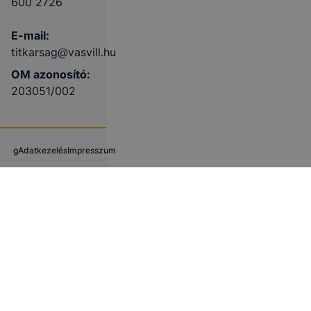
600 2726
E-mail:
titkarsag@vasvill.hu
OM azonosító:
203051/002
g
Adatkezelés
Impresszum