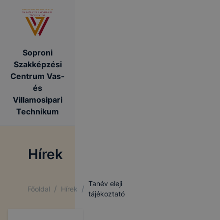
Soproni
Szakképzési
Centrum Vas-
és
Villamosipari
Technikum
Hírek
Tanév eleji
/
/
Főoldal
Hírek
tájékoztató