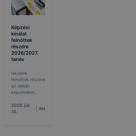
Képzési
kínálat
felnőttek
részére
2026/2027.
tanév
Iskolánk
felnőttek részére
az alábbi
képzéseket
hirdeti meg a
2026/2027.
2026. júl.
KH
tanévre
18.