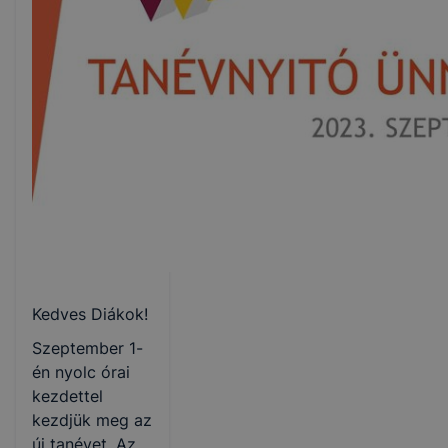
Kedves Diákok!
Szeptember 1-
én nyolc órai
kezdettel
kezdjük meg az
új tanévet. Az