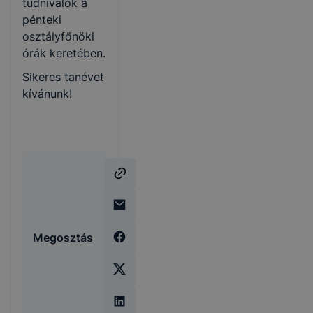
tudnivalók a
pénteki
osztályfőnöki
órák keretében.
Sikeres tanévet
kívánunk!
Megosztás