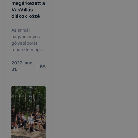
megérkezett a
VasVillás
diákok közé
Az immár
hagyományos
gólyatáborát
rendezte meg
iskolánk a 9.
osztályos diákjai
2022. aug.
KA
számára 2022.
31.
augusztus 29-
30. között.