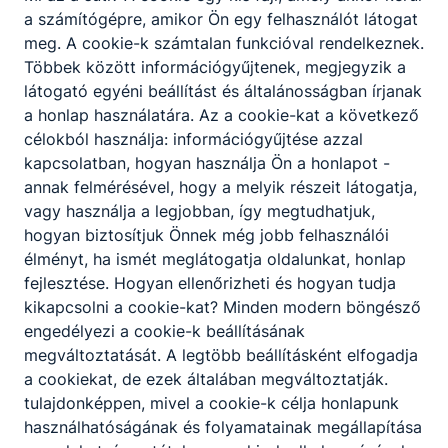
a számítógépre, amikor Ön egy felhasználót látogat
meg.
A cookie-k számtalan funkcióval rendelkeznek.
Többek között információgyűjtenek, megjegyzik a
látogató egyéni beállítást és általánosságban írjanak
a honlap használatára.
Az a cookie-kat a következő
célokból használja: információgyűjtése azzal
kapcsolatban, hogyan használja Ön a honlapot -
annak felmérésével, hogy a melyik részeit látogatja,
vagy használja a legjobban, így megtudhatjuk,
hogyan biztosítjuk Önnek még jobb felhasználói
élményt, ha ismét meglátogatja oldalunkat, honlap
fejlesztése.
Hogyan ellenőrizheti és hogyan tudja
kikapcsolni a cookie-kat?
Minden modern böngésző
engedélyezi a cookie-k beállításának
megváltoztatását.
A legtöbb beállításként elfogadja
a cookiekat,
de ezek általában megváltoztatják.
tulajdonképpen, mivel a cookie-k célja honlapunk
használhatóságának és folyamatainak megállapítása