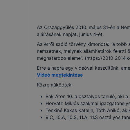
Az Országgyűlés 2010. május 31-én a Nemz
aláírásának napját, június 4-ét.
Az erről szóló törvény kimondta: "a több
nemzetnek, melynek államhatárok feletti
meghatározó eleme". (https://2010-2014.k
Erre a napra egy videóval készültünk, am
Videó megtekintése
Közreműködtek:
Bak Áron 10. a osztályos tanuló, aki a
Horváth Miklós szakmai igazgatóhelyett
Tenkiné Kakas Katalin, Tóth Anikó, ak
9.C, 10.A, 10.S, 11.A, 11.S osztályos tan