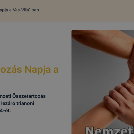
pja a Vas-Villa’-ban
ozás Napja a
mzeti Összetartozás
 lezáró trianoni
4-ét.