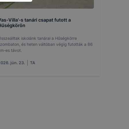
n böngésző
lításként
pen, mivel
as-Villa'-s tanári csapat futott a
llapítása
Hűségkörön
rlése által
tának
sszeálltak iskolánk tanárai a Hűségkörre
en fog
zombaton, és heten váltóban végig futották a 86
m-es távot.
026. jún. 23.
TA