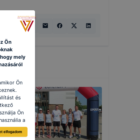
az Ön
oknak
, hogy mely
mazásáról
 amikor Ön
keznek.
lítást és
etkező
sználja Ön
használja a
sználói
et elfogadom