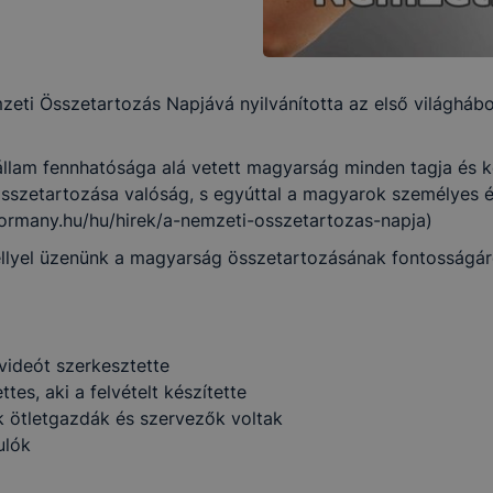
eti Összetartozás Napjává nyilvánította az első világhábo
 állam fennhatósága alá vetett magyarság minden tagja és
 összetartozása valóság, s egyúttal a magyarok személyes
ormany.hu/hu/hirek/a-nemzeti-osszetartozas-napja)
ellyel üzenünk a magyarság összetartozásának fontosságá
 videót szerkesztette
es, aki a felvételt készítette
ik ötletgazdák és szervezők voltak
ulók