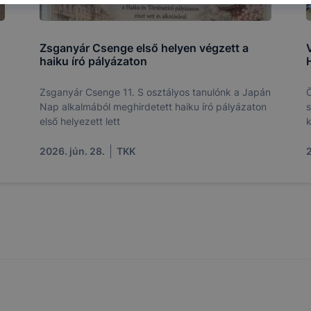
ti és hogyan tudja kikapcsolni a cookie-kat?
Minden moder
 a cookie-k beállításának megváltoztatását.
A legtöbb beál
 cookiekat,
de ezek általában megváltoztatják.
tulajdonkép
Zsganyár Csenge első helyen végzett a
V
célja honlapunk használhatóságának és folyamatainak megá
haiku író pályázaton
éges tétele, a cookie-k alkalmazásának visszaélése vagy tö
t, hogy felhasználóink ​​nem lehetséges honlapunk használa
Zsganyár Csenge 11. S osztályos tanulónk a Japán
Ö
 teljes körű kiterjedése, vagy a honlap a tervezettől eltérő
Nap alkalmából meghirdetett haiku író pályázaton
s
ngészőjében .
első helyezett lett
k
2026. jún. 28.
TKK
2