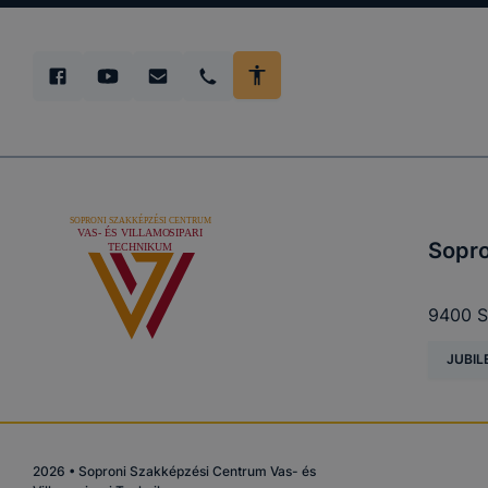
Sopro
9400 S
JUBIL
2026
•
Soproni Szakképzési Centrum Vas- és