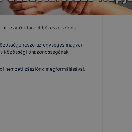
rút lezáró trianoni békeszerződés
 közössége része az egységes magyar
 és közösségi önazonosságának
ról nemzeti zászlónk megformálásával.