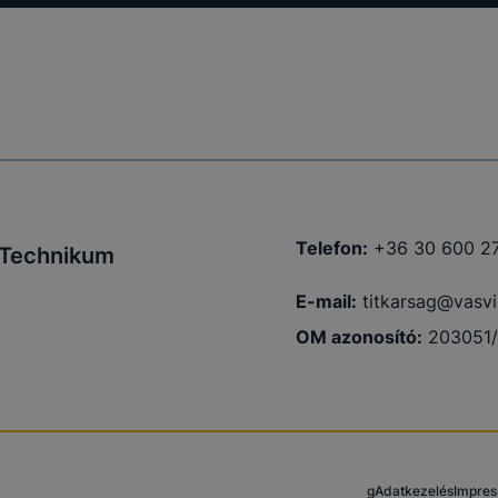
Telefon:
+36 30 600 2
i Technikum
E-mail:
titkarsag@vasvil
OM azonosító:
203051
g
Adatkezelés
Impre