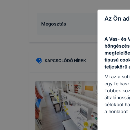
Az Ön ad
Megosztás
A Vas- és V
böngészésr
megfelelőe
típusú coo
KAPCSOLÓDÓ HÍREK
teljeskörű 
Mi az a süt
egy felhasz
Többek közö
általánossá
célokból ha
a honlapot 
legjobban, 
élményt, ha