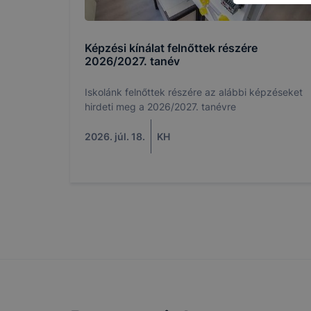
ellenőrizhe
engedélyezi
elfogadja a
Képzési kínálat felnőttek részére
a cookie-k 
2026/2027. tanév
vagy lehets
előfordulha
Iskolánk felnőttek részére az alábbi képzéseket
funkcióinak
hirdeti meg a 2026/2027. tanévre
működni bö
2026. júl. 18.
KH