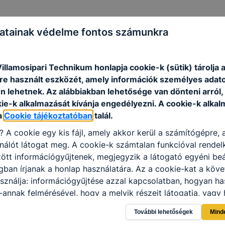
atainak védelme fontos számunkra
illamosipari Technikum honlapja cookie-k (sütik) tárolja 
e használt eszközét, amely információk személyes adat
n lehetnek.
Az alábbiakban lehetősége van dönteni arról
kie-k alkalmazását kívánja engedélyezni.
A cookie-k alkal
a
Cookie tájékoztatóban
talál.
i?
A cookie egy kis fájl, amely akkor kerül a számítógépre,
nálót látogat meg.
A cookie-k számtalan funkcióval rendel
tt információgyűjtenek, megjegyzik a látogató egyéni beál
gban írjanak a honlap használatára.
Az a cookie-kat a köv
sználja: információgyűjtése azzal kapcsolatban, hogyan ha
-annak felmérésével, hogy a melyik részeit látogatja, vagy 
így megtudhatjuk, hogyan biztosítjuk Önnek még jobb felha
További lehetőségek
Mind
 ismét meglátogatja oldalunkat, honlap fejlesztése.
Hogyan