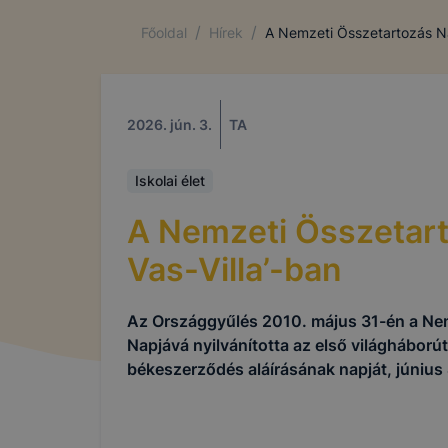
/
/
Főoldal
Hírek
A Nemzeti Összetartozás Na
2026. jún. 3.
TA
Iskolai élet
A Nemzeti Összetart
Vas-Villa’-ban
Az Országgyűlés 2010. május 31-én a Ne
Napjává nyilvánította az első világháborút
békeszerződés aláírásának napját, június 