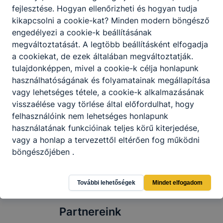
fejlesztése.
Hogyan ellenőrizheti és hogyan tudja
kikapcsolni a cookie-kat?
Minden modern böngésző
engedélyezi a cookie-k beállításának
megváltoztatását.
A legtöbb beállításként elfogadja
Vas-Villá'-sok az Ország Házában
a cookiekat,
de ezek általában megváltoztatják.
tulajdonképpen, mivel a cookie-k célja honlapunk
Parlamenti különórán vett részt iskolánk 9.C
használhatóságának és folyamatainak megállapítása
osztálya. A különóra keretében a diákok
vagy lehetséges tétele, a cookie-k alkalmazásának
egy parlamenti ülést "játszottak el"
visszaélése vagy törlése által előfordulhat, hogy
felszólalásokkal, hozzászólásokkal,
felhasználóink ​​nem lehetséges honlapunk
törvényjavaslattal, szavazással.
használatának funkcióinak teljes körű kiterjedése,
2024. máj. 22.
TA
vagy a honlap a tervezettől eltérően fog működni
böngészőjében .
További lehetőségek
Mindet elfogadom
Partnereink