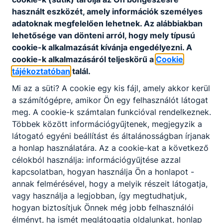
használt eszközét, amely információk személyes
adatoknak megfelelően lehetnek.
Az alábbiakban
lehetősége van dönteni arról, hogy mely típusú
cookie-k alkalmazását kívánja engedélyezni.
A
AUDI gyárlátogatás
cookie-k alkalmazásáról teljeskörű a
Cookie
tájékoztatóban
talál.
Szakmai kiránduláson vett részt a 12.C
mechatronikai technikus osztály 2023.
Mi az a süti?
A cookie egy kis fájl, amely akkor kerül
március 3-án, amely során gyárlátogatás
a számítógépre, amikor Ön egy felhasználót látogat
tehettünk a győri AUDI üzemben.
meg.
A cookie-k számtalan funkcióval rendelkeznek.
Többek között információgyűjtenek, megjegyzik a
2023. márc. 6.
KA
látogató egyéni beállítást és általánosságban írjanak
a honlap használatára.
Az a cookie-kat a következő
célokból használja: információgyűjtése azzal
kapcsolatban, hogyan használja Ön a honlapot -
annak felmérésével, hogy a melyik részeit látogatja,
vagy használja a legjobban, így megtudhatjuk,
hogyan biztosítjuk Önnek még jobb felhasználói
élményt, ha ismét meglátogatja oldalunkat, honlap