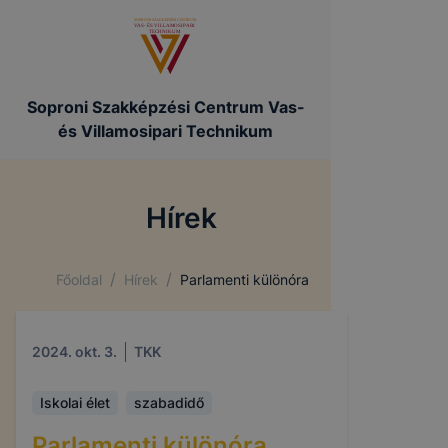
Soproni Szakképzési Centrum Vas-
és Villamosipari Technikum
Hírek
/
/
Főoldal
Hírek
Parlamenti különóra
2024. okt. 3.
TKK
Iskolai élet
szabadidő
Parlamenti különóra