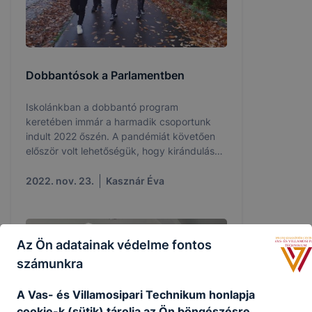
Dobbantósok a Parlamentben
Iskolánkban a dobbantó program
keretében immár a harmadik csoportunk
indult 2022 őszén. A pandémiát követően
először volt lehetőségük, hogy kirándulásni
menjenek.
2022. nov. 23.
Kasznár Éva
Az Ön adatainak védelme fontos
számunkra
A Vas- és Villamosipari Technikum honlapja
cookie-k (sütik) tárolja az Ön böngészésre