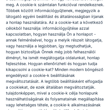
Iskolánk 35. születésnapja alkalmából szeretnénk
meg.
A cookie-k számtalan funkcióval rendelkeznek.
kilométergyűjtésre ösztönözni tanulóinkat, és
Többek között információgyűjtenek, megjegyzik a
kollégáinkat egyaránt.
látogató egyéni beállítást és általánosságban írjanak
a honlap használatára.
Az a cookie-kat a következő
2023. szept. 14.
GYZS
célokból használja: információgyűjtése azzal
kapcsolatban, hogyan használja Ön a honlapot -
annak felmérésével, hogy a melyik részeit látogatja,
vagy használja a legjobban, így megtudhatjuk,
hogyan biztosítjuk Önnek még jobb felhasználói
élményt, ha ismét meglátogatja oldalunkat, honlap
fejlesztése.
Hogyan ellenőrizheti és hogyan tudja
kikapcsolni a cookie-kat?
Minden modern böngésző
engedélyezi a cookie-k beállításának
megváltoztatását.
A legtöbb beállításként elfogadja
a cookiekat,
de ezek általában megváltoztatják.
tulajdonképpen, mivel a cookie-k célja honlapunk
Nagy sikerrel zárult a KIRUCCANÁS TÚRA
használhatóságának és folyamatainak megállapítása
vagy lehetséges tétele, a cookie-k alkalmazásának
Sorrendben a negyedik nyilvánosan hirdetett túránk,