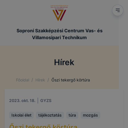
Soproni Szakképzési Centrum Vas- és
Villamosipari Technikum
Hírek
/
/
Főoldal
Hírek
Őszi tekergő körtúra
2023. okt. 18.
GYZS
Iskolai élet
tájékoztatás
túra
mozgás
Őszi tekergő körtúra