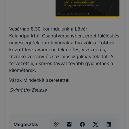
Vasárnap 8.30-kor indulunk a Lővér
Kalandparktól. Csapatversenyben, erdei túlélési és
ügyességi feladatok várnak a túrázókra. Többek
között lesz avarmenedék építés, vízszerzés,
tűzrakó verseny és sok más izgalmas feladat. A
tervezett 6,5 km-es távval tovább gyűlhetnek a
kilométerek.
Várok Mindenkit szeretettel!
Gyimóthy Zsuzsa
Megosztás