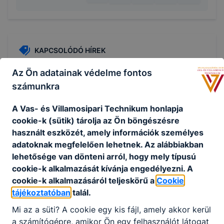
KAPCSOLÓDÓ HÍREK
Az Ön adatainak védelme fontos
számunkra
A Vas- és Villamosipari Technikum honlapja
cookie-k (sütik) tárolja az Ön böngészésre
használt eszközét, amely információk személyes
adatoknak megfelelően lehetnek.
Az alábbiakban
lehetősége van dönteni arról, hogy mely típusú
cookie-k alkalmazását kívánja engedélyezni.
A
cookie-k alkalmazásáról teljeskörű a
Cookie
tájékoztatóban
talál.
35 év / 35 km - Pecsétgyűjtő túrák
Mi az a süti?
A cookie egy kis fájl, amely akkor kerül
a számítógépre, amikor Ön egy felhasználót látogat