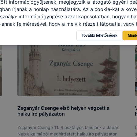
tt információgyűjtenek, megjegyzik a látogató egyéni beál
gban írjanak a honlap használatára.
Az a cookie-kat a köv
sználja: információgyűjtése azzal kapcsolatban, hogyan ha
-annak felmérésével, hogy a melyik részeit látogatja, vagy 
így megtudhatjuk, hogyan biztosítjuk Önnek még jobb felha
További lehetőségek
Mind
 ismét meglátogatja oldalunkat, honlap fejlesztése.
Hogyan
ti és hogyan tudja kikapcsolni a cookie-kat?
Minden moder
 a cookie-k beállításának megváltoztatását.
A legtöbb beál
 cookiekat,
de ezek általában megváltoztatják.
tulajdonkép
célja honlapunk használhatóságának és folyamatainak megá
éges tétele, a cookie-k alkalmazásának visszaélése vagy tö
t, hogy felhasználóink ​​nem lehetséges honlapunk használa
 teljes körű kiterjedése, vagy a honlap a tervezettől eltérő
ngészőjében .
Zsganyár Csenge első helyen végzett a
V
haiku író pályázaton
Zsganyár Csenge 11. S osztályos tanulónk a Japán
Ö
Nap alkalmából meghirdetett haiku író pályázaton
s