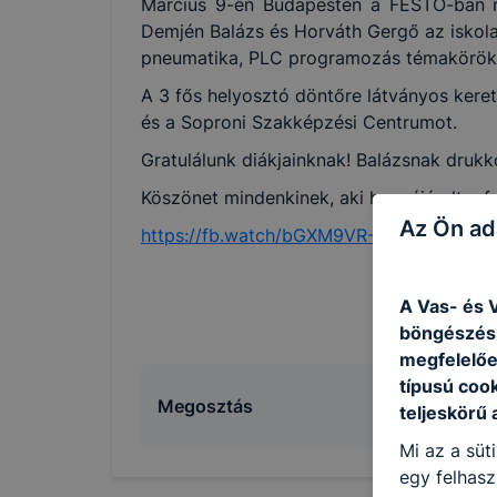
Március 9-én Budapesten a FESTO-ban r
Demjén Balázs és Horváth Gergő az iskola 
pneumatika, PLC programozás témakörökbe
A 3 fős helyosztó döntőre látványos keret
és a Soproni Szakképzési Centrumot.
Gratulálunk diákjainknak! Balázsnak drukk
Köszönet mindenkinek, aki hozzájárult a f
Az Ön ad
https://fb.watch/bGXM9VR-Zs/
A Vas- és V
böngészésr
megfelelőe
típusú coo
Megosztás
teljeskörű 
Mi az a süt
egy felhasz