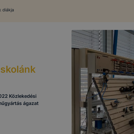
 diákja
iskolánk
022 Közlekedési
rműgyártás ágazat