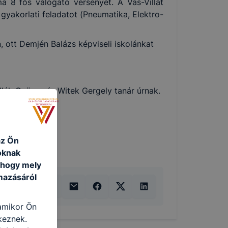
8 fős válogató versenyét. A Vas-Villát
gyakorlati feladatot (Pneumatika, Elektro-
 ott Demjén Balázs képviseli iskolánkat
llák György és Witek Gergely tanár úrnak.
az Ön
oknak
, hogy mely
mazásáról
 amikor Ön
keznek.