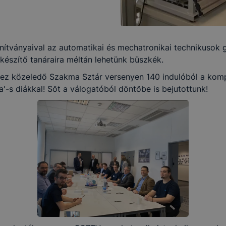
nítványaival az automatikai és mechatronikai technikusok g
lkészítő tanáraira méltán lehetünk büszkék.
ez közeledő Szakma Sztár versenyen 140 indulóból a kompl
'-s diákkal! Sőt a válogatóból döntőbe is bejutottunk!