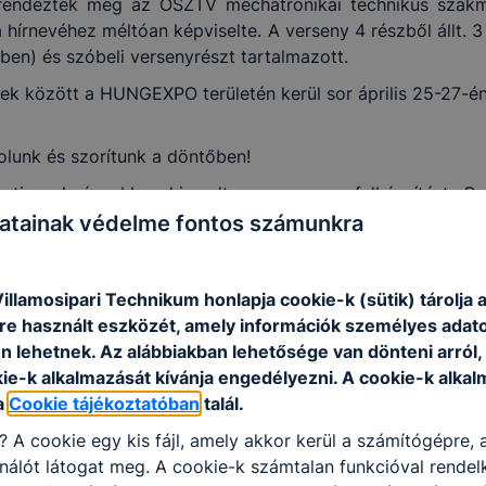
endezték meg az OSZTV mechatronikai technikus szakma 
hírnevéhez méltóan képviselte. A verseny 4 részből állt. 3 
n) és szóbeli versenyrészt tartalmazott.
ek között a HUNGEXPO területén kerül sor április 25-27-én,
olunk és szorítunk a döntőben!
enti eredményekhez, kiemelten a versenyre felkészítést, Be
atainak védelme fontos számunkra
illamosipari Technikum honlapja cookie-k (sütik) tárolja 
e használt eszközét, amely információk személyes adat
n lehetnek.
Az alábbiakban lehetősége van dönteni arról
kie-k alkalmazását kívánja engedélyezni.
A cookie-k alkal
a
Cookie tájékoztatóban
talál.
i?
A cookie egy kis fájl, amely akkor kerül a számítógépre,
nálót látogat meg.
A cookie-k számtalan funkcióval rendel