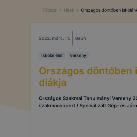
/
/
Főoldal
Hírek
Országos döntőben iskolánk
2022. márc. 11.
BeGY
Iskolai élet
verseny
Országos döntőben 
diákja
Országos Szakmai Tanulmányi Verseny 2
szakmacsoport / Specializált Gép- és Já