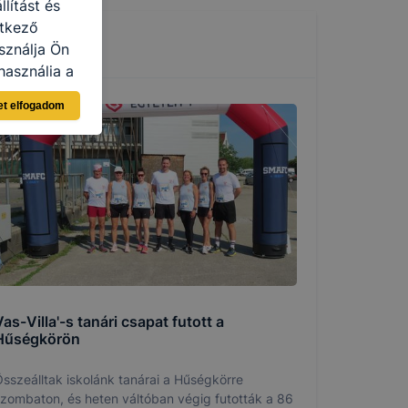
lítást és
etkező
sználja Ön
használja a
sználói
et elfogadom
n böngésző
lításként
pen, mivel
llapítása
rlése által
tának
en fog
as-Villa'-s tanári csapat futott a
Hűségkörön
sszeálltak iskolánk tanárai a Hűségkörre
zombaton, és heten váltóban végig futották a 86