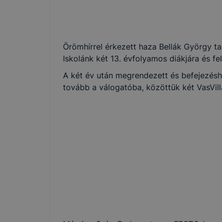
Örömhírrel érkezett haza Bellák György ta
Iskolánk két 13. évfolyamos diákjára és fe
A két év után megrendezett és befejezésh
tovább a válogatóba, közöttük két VasVilla