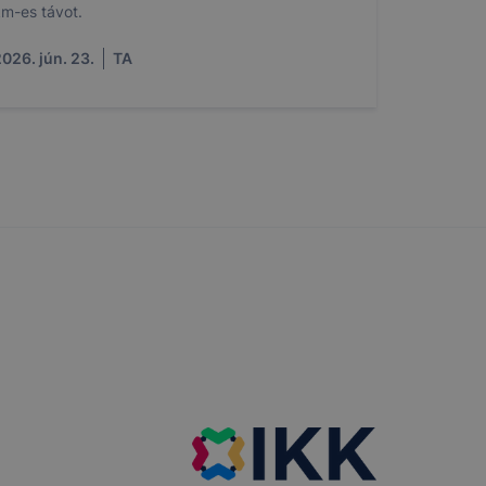
m-es távot.
026. jún. 23.
TA