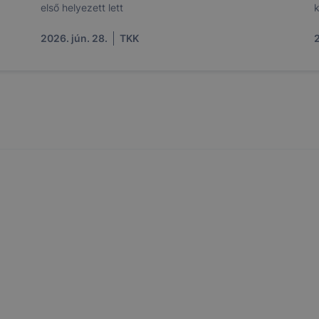
első helyezett lett
k
2026. jún. 28.
TKK
2