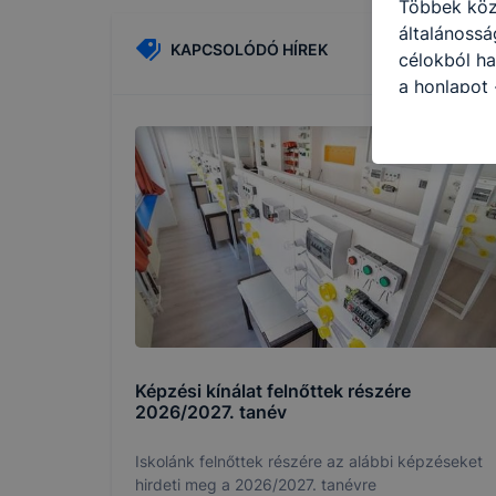
Többek közö
általánossá
KAPCSOLÓDÓ HÍREK
célokból ha
a honlapot 
legjobban, 
élményt, ha
ellenőrizhe
engedélyezi
elfogadja a
a cookie-k 
vagy lehets
előfordulha
funkcióinak
működni bö
Képzési kínálat felnőttek részére
2026/2027. tanév
Iskolánk felnőttek részére az alábbi képzéseket
hirdeti meg a 2026/2027. tanévre