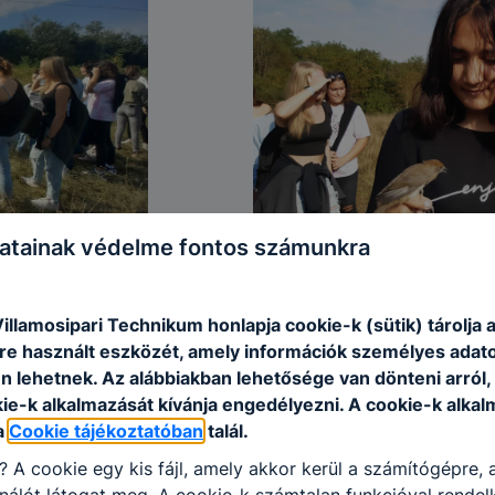
atainak védelme fontos számunkra
illamosipari Technikum honlapja cookie-k (sütik) tárolja 
e használt eszközét, amely információk személyes adat
n lehetnek.
Az alábbiakban lehetősége van dönteni arról
kie-k alkalmazását kívánja engedélyezni.
A cookie-k alkal
a
Cookie tájékoztatóban
talál.
i?
A cookie egy kis fájl, amely akkor kerül a számítógépre,
nálót látogat meg.
A cookie-k számtalan funkcióval rendel