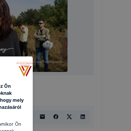
az Ön
oknak
, hogy mely
mazásáról
 amikor Ön
keznek.