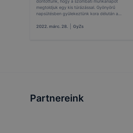
döntöttünk, hogy a szombati munkanapot
megtoldjuk egy kis túrázással. Gyönyörű
napsütésben gyülekeztünk kora délután a
Károlymagaslati parkolóban.
2022. márc. 28.
GyZs
Partnereink