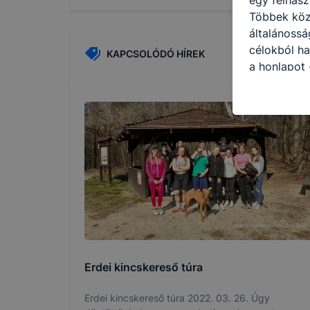
Többek közö
általánossá
célokból ha
KAPCSOLÓDÓ HÍREK
a honlapot 
legjobban, 
élményt, ha
ellenőrizhe
engedélyezi
elfogadja a
a cookie-k 
vagy lehets
előfordulha
funkcióinak
működni bö
Erdei kincskereső túra
Erdei kincskereső túra 2022. 03. 26. Úgy