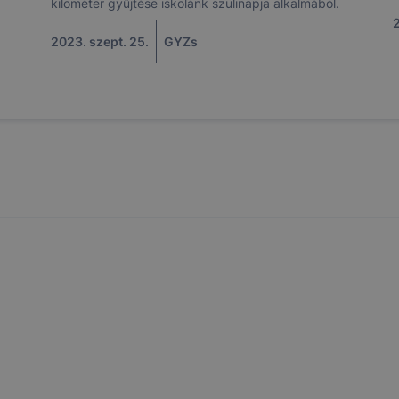
kilométer gyűjtése iskolánk szülinapja alkalmából.
2
2023. szept. 25.
GYZs