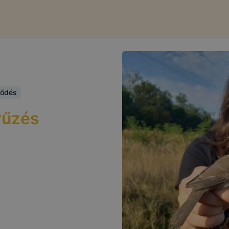
jlődés
rűzés