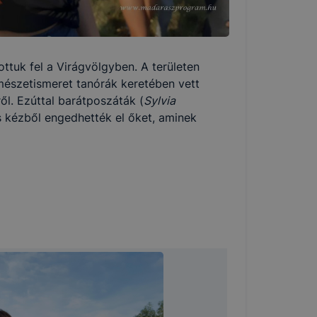
ottuk fel a Virágvölgyben. A területen
rmészetismeret tanórák keretében vett
ől. Ezúttal barátposzáták (
Sylvia
és kézből engedhették el őket, aminek