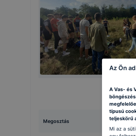
Az Ön ad
A Vas- és V
böngészésr
megfelelőe
típusú coo
teljeskörű 
Megosztás
Mi az a süt
egy felhasz