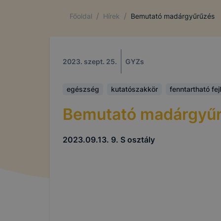
/
/
Főoldal
Hírek
Bemutató madárgyűrűzés
2023. szept. 25.
GYZs
egészség
kutatószakkör
fenntartható fe
Bemutató madárgyű
2023.09.13. 9. S osztály