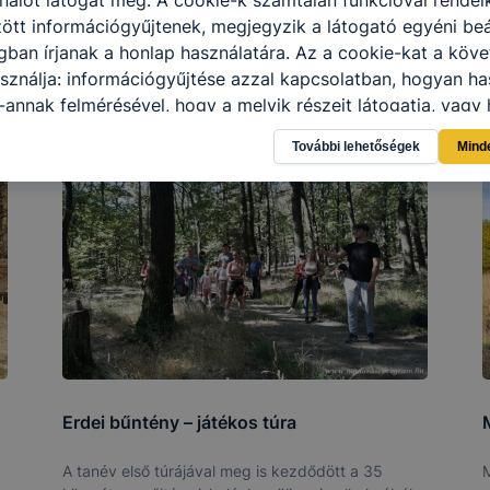
tt információgyűjtenek, megjegyzik a látogató egyéni beál
gban írjanak a honlap használatára.
Az a cookie-kat a köv
sználja: információgyűjtése azzal kapcsolatban, hogyan ha
-annak felmérésével, hogy a melyik részeit látogatja, vagy 
így megtudhatjuk, hogyan biztosítjuk Önnek még jobb felha
További lehetőségek
Mind
 ismét meglátogatja oldalunkat, honlap fejlesztése.
Hogyan
ti és hogyan tudja kikapcsolni a cookie-kat?
Minden moder
 a cookie-k beállításának megváltoztatását.
A legtöbb beál
 cookiekat,
de ezek általában megváltoztatják.
tulajdonkép
célja honlapunk használhatóságának és folyamatainak megá
éges tétele, a cookie-k alkalmazásának visszaélése vagy tö
t, hogy felhasználóink ​​nem lehetséges honlapunk használa
 teljes körű kiterjedése, vagy a honlap a tervezettől eltérő
ngészőjében .
Erdei bűntény – játékos túra
A tanév első túrájával meg is kezdődött a 35
M