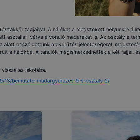
tószakkör tagjaival. A hálókat a megszokott helyünkre állít
ett asztallal” várva a vonuló madarakat is. Az osztály a te
óra alatt beszélgettünk a gyűrűzés jelentőségéről, módszerér
erült a hálókba. A tanulók megismerkedhettek a két fajjal, 
 vissza az iskolába.
9/13/bemutato-madargyuruzes-9-s-osztaly-2/