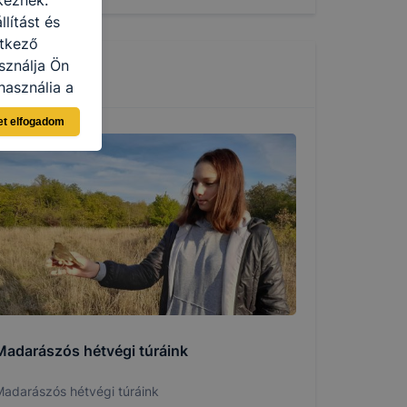
lítást és
etkező
sználja Ön
használja a
sználói
et elfogadom
n böngésző
lításként
pen, mivel
llapítása
rlése által
tának
en fog
Madarászós hétvégi túráink
adarászós hétvégi túráink