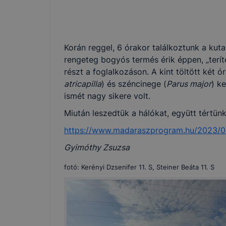
Korán reggel, 6 órakor találkoztunk a kuta
rengeteg bogyós termés érik éppen, „terít
részt a foglalkozáson. A kint töltött két 
atricapilla
) és széncinege (
Parus major
) k
ismét nagy sikere volt.
Miután leszedtük a hálókat, együtt tértünk
https://www.madaraszprogram.hu/2023/0
Gyimóthy Zsuzsa
fotó: Kerényi Dzsenifer 11. S, Steiner Beáta 11. S