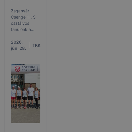
Zsganyár
Csenge 11. S
osztályos
tanulónk a
Japán Nap
alkalmából
2026.
TKK
meghirdetett
jún. 28.
haiku író
pályázaton
első helyezett
lett