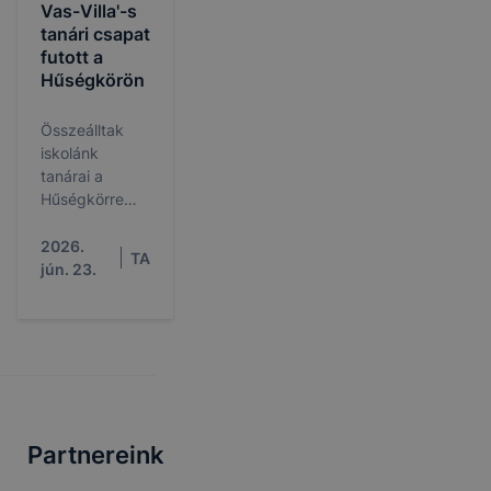
Vas-Villa'-s
tanári csapat
futott a
Hűségkörön
Összeálltak
iskolánk
tanárai a
Hűségkörre
szombaton, és
heten váltóban
2026.
TA
végig futották
jún. 23.
a 86 km-es
távot.
Partnereink