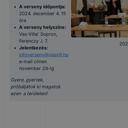
A verseny időpontja:
2024. december 4. 15
óra
A verseny helyszíne:
Vas-Villa' Sopron,
Ferenczy J. 7.
202
Jelentkezés:
infoverseny@vasvill.hu
e-mail címen
november 29-ig
Gyere, gyertek,
próbáljátok ki magatok
ezen a területen!