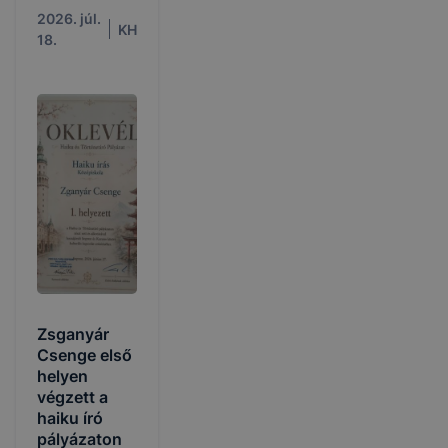
hirdeti meg a
2026. júl.
KH
2026/2027.
18.
tanévre
Zsganyár
Csenge első
helyen
végzett a
haiku író
pályázaton