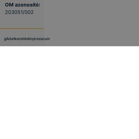
OM azonosító:
203051/002
g
Adatkezelés
Impresszum