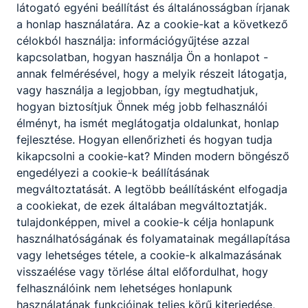
látogató egyéni beállítást és általánosságban írjanak
a honlap használatára.
Az a cookie-kat a következő
célokból használja: információgyűjtése azzal
kapcsolatban, hogyan használja Ön a honlapot -
annak felmérésével, hogy a melyik részeit látogatja,
vagy használja a legjobban, így megtudhatjuk,
hogyan biztosítjuk Önnek még jobb felhasználói
élményt, ha ismét meglátogatja oldalunkat, honlap
fejlesztése.
Hogyan ellenőrizheti és hogyan tudja
kikapcsolni a cookie-kat?
Minden modern böngésző
engedélyezi a cookie-k beállításának
megváltoztatását.
A legtöbb beállításként elfogadja
a cookiekat,
de ezek általában megváltoztatják.
tulajdonképpen, mivel a cookie-k célja honlapunk
használhatóságának és folyamatainak megállapítása
vagy lehetséges tétele, a cookie-k alkalmazásának
visszaélése vagy törlése által előfordulhat, hogy
felhasználóink ​​nem lehetséges honlapunk
Soproni
használatának funkcióinak teljes körű kiterjedése,