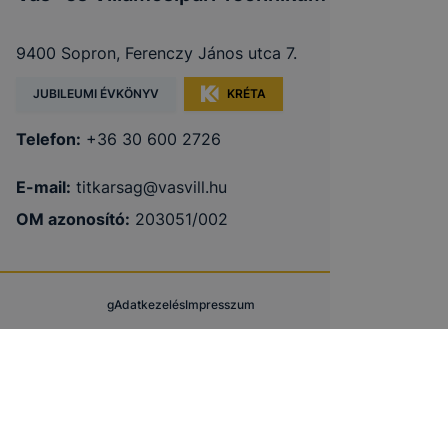
9400 Sopron, Ferenczy János utca 7.
JUBILEUMI ÉVKÖNYV
KRÉTA
Telefon:
+36 30 600 2726
E-mail:
titkarsag@vasvill.hu
OM azonosító:
203051/002
g
Adatkezelés
Impresszum