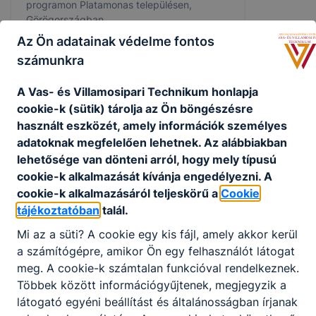
programon Platamonas településen,
Görögországban.
Az Ön adatainak védelme fontos
2025. máj. 26.
NYG, KH
számunkra
A Vas- és Villamosipari Technikum honlapja
cookie-k (sütik) tárolja az Ön böngészésre
használt eszközét, amely információk személyes
adatoknak megfelelően lehetnek.
Az alábbiakban
lehetősége van dönteni arról, hogy mely típusú
cookie-k alkalmazását kívánja engedélyezni.
A
cookie-k alkalmazásáról teljeskörű a
Cookie
tájékoztatóban
talál.
Mi az a süti?
A cookie egy kis fájl, amely akkor kerül
a számítógépre, amikor Ön egy felhasználót látogat
Erasmus+ görögországi szakmai
meg.
A cookie-k számtalan funkcióval rendelkeznek.
gyakorlat -Frissítve
Többek között információgyűjtenek, megjegyzik a
látogató egyéni beállítást és általánosságban írjanak
Geia sas!!! Megkezdődtek a munkás