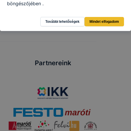
Görögországban
böngészőjében .
2022. szept. 30.
TE
További lehetőségek
Mindet elfogadom
Partnereink