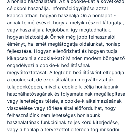
a honlap használatára.
Az a cookie-kat a következő
hétköznapok a görögországi szakmai
gyakorlaton
célokból használja: információgyűjtése azzal
kapcsolatban, hogyan használja Ön a honlapot -
2022. máj. 11.
AK, KÉ, TE
annak felmérésével, hogy a melyik részeit látogatja,
vagy használja a legjobban, így megtudhatjuk,
hogyan biztosítjuk Önnek még jobb felhasználói
élményt, ha ismét meglátogatja oldalunkat, honlap
fejlesztése.
Hogyan ellenőrizheti és hogyan tudja
kikapcsolni a cookie-kat?
Minden modern böngésző
engedélyezi a cookie-k beállításának
megváltoztatását.
A legtöbb beállításként elfogadja
a cookiekat,
de ezek általában megváltoztatják.
tulajdonképpen, mivel a cookie-k célja honlapunk
használhatóságának és folyamatainak megállapítása
vagy lehetséges tétele, a cookie-k alkalmazásának
ISMÉT ERASMUS+
visszaélése vagy törlése által előfordulhat, hogy
felhasználóink ​​nem lehetséges honlapunk
Iskolánkból különböző szakmacsoportokból
használatának funkcióinak teljes körű kiterjedése,
31 diákunk tölti szakmai gyakorlatát
vagy a honlap a tervezettől eltérően fog működni