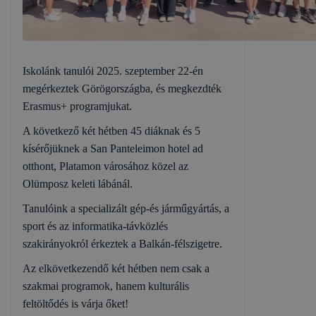
Iskolánk tanulói 2025. szeptember 22-én
megérkeztek Görögországba, és megkezdték
Erasmus+ programjukat.
A következő két hétben 45 diáknak és 5
kísérőjüknek a San Panteleimon hotel ad
otthont, Platamon városához közel az
Olümposz keleti lábánál.
Tanulóink a specializált gép-és járműgyártás, a
sport és az informatika-távközlés
szakirányokról érkeztek a Balkán-félszigetre.
Az elkövetkezendő két hétben nem csak a
szakmai programok, hanem kulturális
feltöltődés is várja őket!