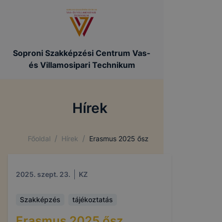
Soproni Szakképzési Centrum Vas-
és Villamosipari Technikum
Hírek
/
/
Főoldal
Hírek
Erasmus 2025 ősz
2025. szept. 23.
KZ
Szakképzés
tájékoztatás
Erasmus 2025 ősz