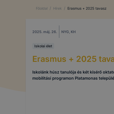
/
/
Főoldal
Hírek
Erasmus + 2025 tavasz
2025. máj. 26.
NYG, KH
Iskolai élet
Erasmus + 2025 tav
Iskolánk húsz tanulója és két kísérő okta
mobilitási programon Platamonas telepü