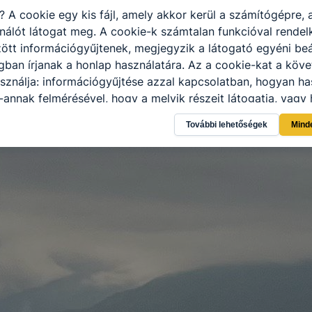
i?
A cookie egy kis fájl, amely akkor kerül a számítógépre,
nálót látogat meg.
A cookie-k számtalan funkcióval rendel
tt információgyűjtenek, megjegyzik a látogató egyéni beál
gban írjanak a honlap használatára.
Az a cookie-kat a köv
sználja: információgyűjtése azzal kapcsolatban, hogyan ha
-annak felmérésével, hogy a melyik részeit látogatja, vagy 
így megtudhatjuk, hogyan biztosítjuk Önnek még jobb felha
További lehetőségek
Mind
 ismét meglátogatja oldalunkat, honlap fejlesztése.
Hogyan
ti és hogyan tudja kikapcsolni a cookie-kat?
Minden moder
 a cookie-k beállításának megváltoztatását.
A legtöbb beál
 cookiekat,
de ezek általában megváltoztatják.
tulajdonkép
célja honlapunk használhatóságának és folyamatainak megá
éges tétele, a cookie-k alkalmazásának visszaélése vagy tö
t, hogy felhasználóink ​​nem lehetséges honlapunk használa
 teljes körű kiterjedése, vagy a honlap a tervezettől eltérő
ngészőjében .