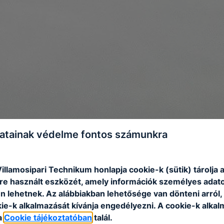
atainak védelme fontos számunkra
illamosipari Technikum honlapja cookie-k (sütik) tárolja 
e használt eszközét, amely információk személyes adat
n lehetnek.
Az alábbiakban lehetősége van dönteni arról
kie-k alkalmazását kívánja engedélyezni.
A cookie-k alkal
a
Cookie tájékoztatóban
talál.