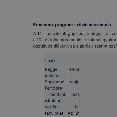
Erasmus+ program - rövid beszámoló
A 14 specializált gép- és járműgyártás és
a 10. évfolyamos tanulók szakmai gyakorla
osztályos diákunk az alábbiak szerint szá
1.nap
Reggel 4-kor
indultunk
Sopronból , majd
Fertődre
mentünk, más
iskolából is
vettünk fel
tanulókat. Az út