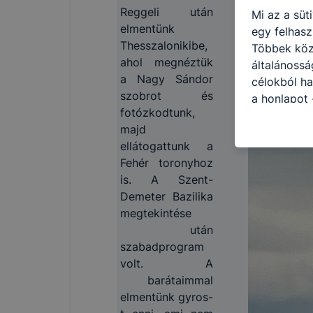
Reggeli után
Mi az a süt
elmentünk
egy felhasz
Thesszalonikibe,
Többek közö
ahol megnéztük
általánossá
a Nagy Sándor
célokból ha
szobrot és
a honlapot 
fotózkodtunk,
legjobban, 
majd
élményt, ha
ellátogattunk a
ellenőrizhe
Fehér toronyhoz
engedélyezi
is. A Szent-
elfogadja a
Demeter Bazilika
a cookie-k 
megtekintése
vagy lehets
után
előfordulha
szabadprogram
funkcióinak
volt. A
működni bö
barátaimmal
elmentünk gyros-