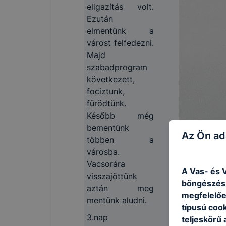
eligazítás volt.
Ezután
elmentünk a
várost felfedezni.
Majd
szabadprogram
következett,
fociztunk,
fürödtünk.
Később még
bementünk
Az Ön ad
többen a
városba.
Vacsorára
A Vas- és V
visszajöttünk
böngészésr
aztán meg
megfelelőe
mentünk aludni.
típusú coo
3.nap
teljeskörű 