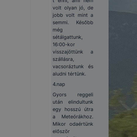
t enni, ami nem
volt olyan jó, de
jobb volt mint a
semmi. Később
még
sétálgattunk,
16:00-kor
visszajöttünk a
szállásra,
vacsoráztunk és
aludni tértünk.
4.nap
Gyors reggeli
után elindultunk
egy hosszú útra
a Meteórákhoz.
Mikor odaértünk
először