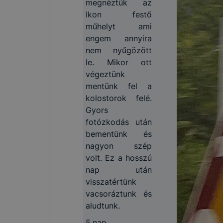
megnéztük az
Ikon festő
műhelyt ami
engem annyira
nem nyűgözött
le. Mikor ott
végeztünk
mentünk fel a
kolostorok felé.
Gyors
fotózkodás után
bementünk és
nagyon szép
volt. Ez a hosszú
nap után
visszatértünk
vacsoráztunk és
aludtunk.
5.nap