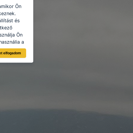
 amikor Ön
keznek.
lítást és
etkező
sználja Ön
használja a
sználói
et elfogadom
n böngésző
lításként
pen, mivel
llapítása
rlése által
tának
en fog