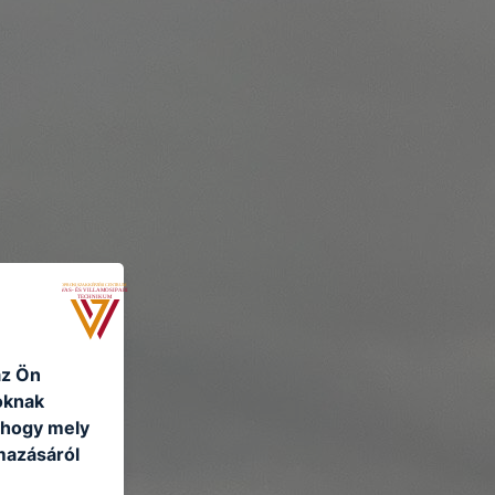
az Ön
oknak
, hogy mely
mazásáról