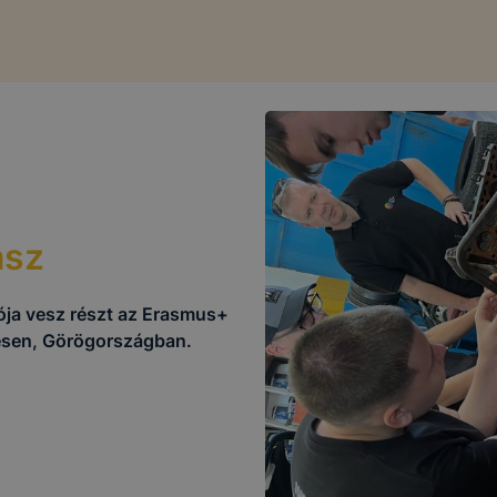
asz
tója vesz részt az Erasmus+
lésen, Görögországban.