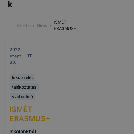
k
ISMÉT
/
/
Főoldal
Hírek
ERASMUS+
2022.
szept.
TE
30.
Iskolai élet
tájékoztatás
szabadidő
ISMÉT
ERASMUS+
Iskolánkból